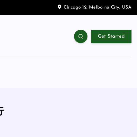
Chicago 12, Melborne City, USA
Get Started
行