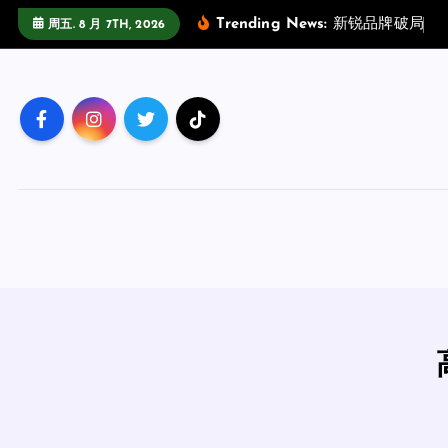
跳
Trending News:
新
锐
品
牌
破
局
指
周五. 8 月 7TH, 2026
至
正
文