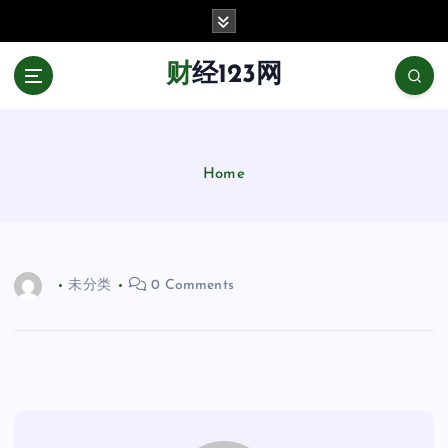
跳
至
正
财经123网
文
Home
未分类
0 Comments