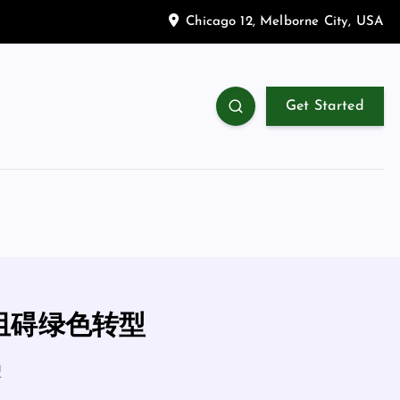
Chicago 12, Melborne City, USA
Get Started
阻碍绿色转型
型