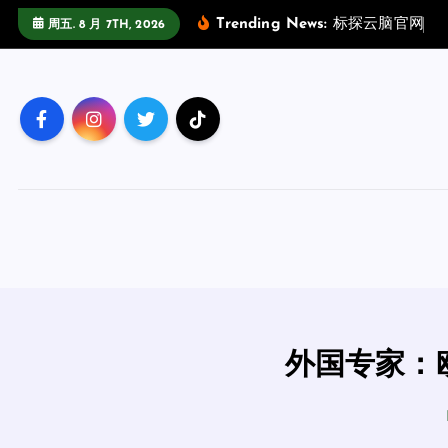
跳
Trending News:
标
探
云
脑
官
网
场
周五. 8 月 7TH, 2026
至
正
文
外国专家：