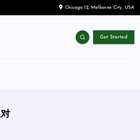
Chicago 12, Melborne City, USA
Get Started
反对