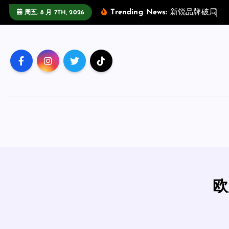
跳
Trending News:
新
锐
品
牌
破
局
指
周五. 8 月 7TH, 2026
至
正
文
欧