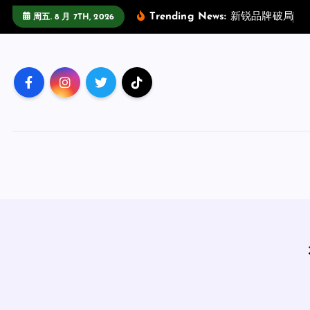
跳
Trending News:
新
锐
品
牌
破
局
指
周五. 8 月 7TH, 2026
至
正
文