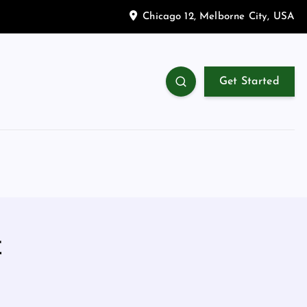
Chicago 12, Melborne City, USA
Get Started
车