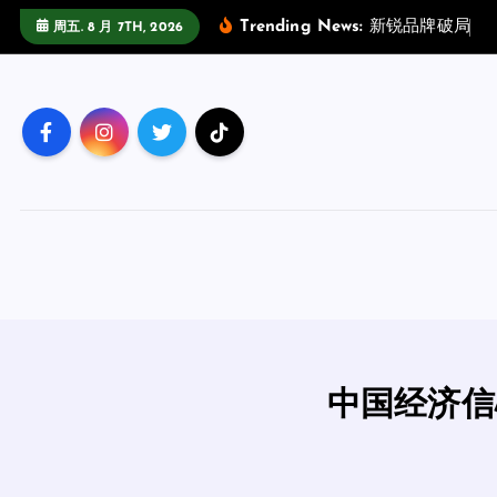
跳
Trending News:
新
锐
品
牌
破
局
指
周五. 8 月 7TH, 2026
至
正
文
中国经济信