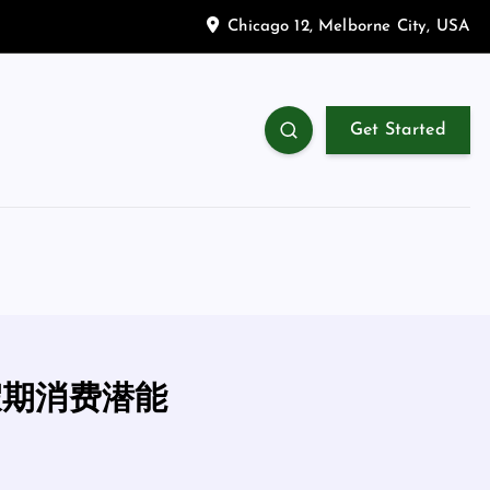
Chicago 12, Melborne City, USA
Get Started
假期消费潜能