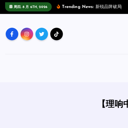
跳
Trending News:
新
锐
品
牌
破
局
指
周四. 8 月 6TH, 2026
至
正
文
【理响