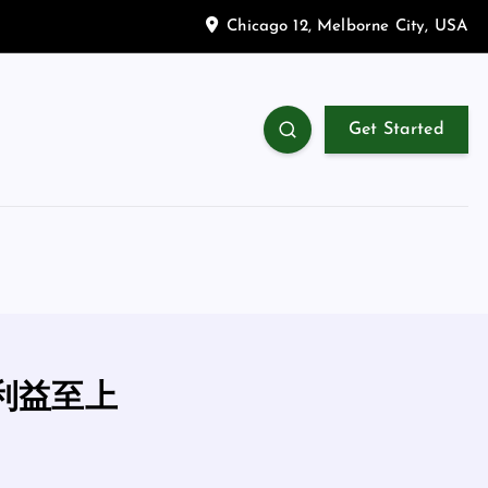
Chicago 12, Melborne City, USA
Get Started
利益至上