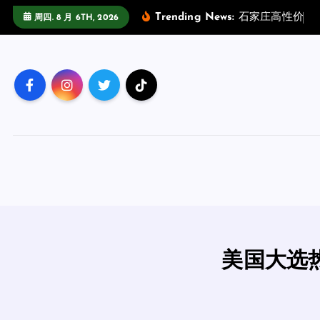
跳
Trending News:
石
家
庄
高
性
价
比
周四. 8 月 6TH, 2026
至
正
文
美国大选