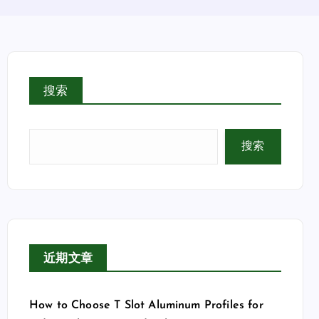
搜索
搜索
近期文章
How to Choose T Slot Aluminum Profiles for