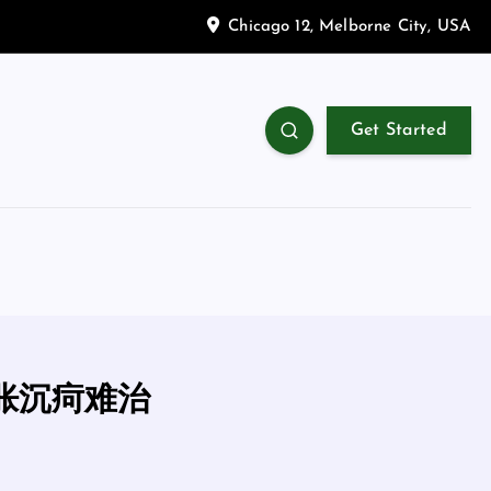
Chicago 12, Melborne City, USA
Get Started
胀沉疴难治