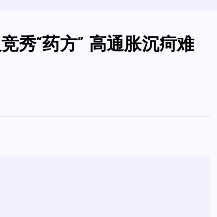
竞秀“药方” 高通胀沉疴难