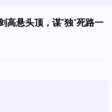
剑高悬头顶，谋“独”死路一