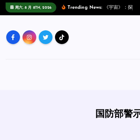
跳
Trending News:
《
宇
宙
》
：
探
索
周六. 8 月 8TH, 2026
至
正
文
国防部警示