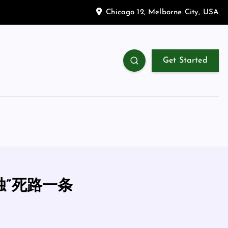
Chicago 12, Melborne City, USA
Get Started
独”死路一条