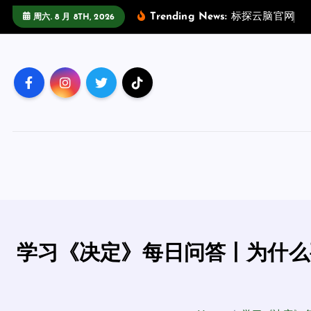
跳
Trending News:
标
探
云
脑
官
网
场
周六. 8 月 8TH, 2026
至
正
文
学习《决定》每日问答丨为什么