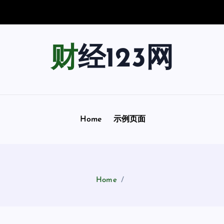
景
指
南
财经123网
Home
示例页面
Home