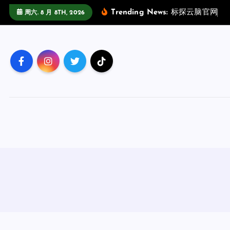
跳
Trending News:
标
探
云
脑
官
网
场
周六. 8 月 8TH, 2026
至
正
文