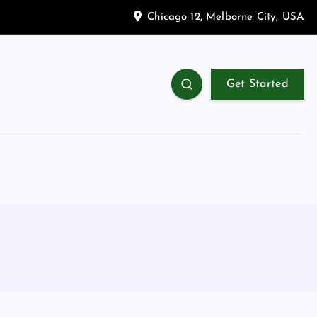
Chicago 12, Melborne City, USA
Get Started