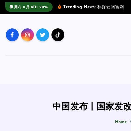
跳
Trending News:
标
探
云
脑
官
网
场
周六. 8 月 8TH, 2026
至
正
文
中国发布丨国家发改
Home