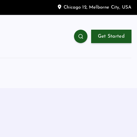
Chicago 12, Melborne City, USA
Get Started