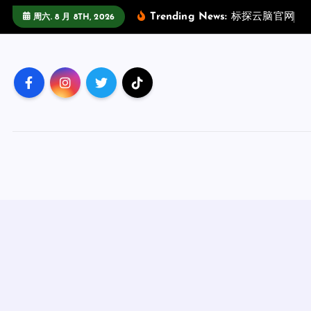
跳
Trending News:
标
探
云
脑
官
网
场
周六. 8 月 8TH, 2026
至
正
文