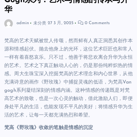
Gogh系列：艺术与情感的传承与升
华
admin
未分类
27 3 月, 2025
0 Comments
梵高的艺术天赋被世人传颂，然而鲜有人真正洞悉其创作本
源和情感起伏。抛去他身上的光环，这位艺术巨匠也和常人
一样有着喜怒哀乐。只不过，他善于将悲欢离合升华为永恒
的艺术。艺术之下真正触动人心的，仍是那份纯粹炽热的情
感。周大生珠宝深入挖掘梵高的艺术理念和内心世界，从他
充满诗意的画作《野玫瑰》中捕捉灵魂的低语，为梵高Van
gogh系列凝结深刻的情感内涵。这种情感的传递既是对梵
高艺术的致敬，也是一次心灵的触动，借此激励人们，即便
身处平凡的生活，也能发现不平凡的美好；将情感升华为生
活的艺术，让每一天都充满热烈和希望。
梵高《野玫瑰》收敛的笔触是情感的沉淀