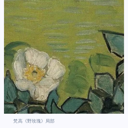
梵高《野玫瑰》局部