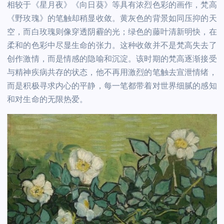
相较于《星月夜》《向日葵》等具有浓烈色彩的画作，梵高
《野玫瑰》的笔触却稍显收敛。黄灰色的背景如同压抑的天
空，而白玫瑰则像穿透阴霾的光；绿色的藤叶清新明快，在
柔和的色彩中尽显生命的张力。这种收敛并不是梵高失去了
创作激情，而是情感的隐喻和沉淀。该时期的梵高逐渐接受
与精神疾病共存的状态，他不再用激烈的笔触去宣泄情绪，
而是积极寻求内心的平静，每一笔都带着对世界细腻的感知
和对生命的无限热爱。