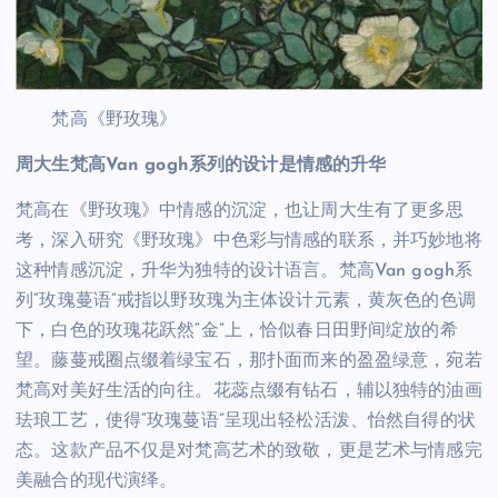
梵高《野玫瑰》
周大生梵高Van gogh系列的设计是情感的升华
梵高在《野玫瑰》中情感的沉淀，也让周大生有了更多思
考，深入研究《野玫瑰》中色彩与情感的联系，并巧妙地将
这种情感沉淀，升华为独特的设计语言。梵高Van gogh系
列“玫瑰蔓语”戒指以野玫瑰为主体设计元素，黄灰色的色调
下，白色的玫瑰花跃然“金”上，恰似春日田野间绽放的希
望。藤蔓戒圈点缀着绿宝石，那扑面而来的盈盈绿意，宛若
梵高对美好生活的向往。花蕊点缀有钻石，辅以独特的油画
珐琅工艺，使得“玫瑰蔓语”呈现出轻松活泼、怡然自得的状
态。这款产品不仅是对梵高艺术的致敬，更是艺术与情感完
美融合的现代演绎。