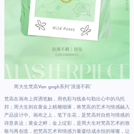
周大生梵高Van gogh系列“浪漫不羁”
梵高在画布上挥洒笔触，用色彩与线条勾勒出心中的乌托
邦；周大生则在黄金上精雕细琢，将梵高的艺术与情感融入
产品设计中。画布之上，笔下生花，是梵高对自然与情感的
诗意表达；黄金之畔，金上绽彩，是周大生对梵高艺术的致
敬与再创造，把梵高艺术和情感力量凝结成永恒的璀璨，让