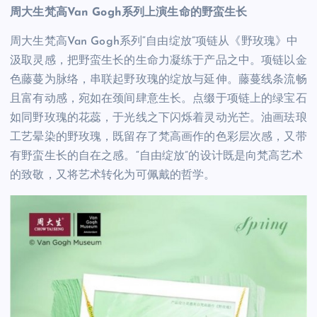
周大生梵高Van Gogh系列上演生命的野蛮生长
周大生梵高Van Gogh系列“自由绽放”项链从《野玫瑰》中
汲取灵感，把野蛮生长的生命力凝练于产品之中。项链以金
色藤蔓为脉络，串联起野玫瑰的绽放与延伸。藤蔓线条流畅
且富有动感，宛如在颈间肆意生长。点缀于项链上的绿宝石
如同野玫瑰的花蕊，于光线之下闪烁着灵动光芒。油画珐琅
工艺晕染的野玫瑰，既留存了梵高画作的色彩层次感，又带
有野蛮生长的自在之感。“自由绽放”的设计既是向梵高艺术
的致敬，又将艺术转化为可佩戴的哲学。