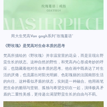
周大生梵高Van gogh系列“玫瑰蔓语”
《野玫瑰》是梵高对生命本质的思考
梵高所描绘的《野玫瑰》并非温室里的花朵，而是呈现出野
蛮生长的状态。这种自然的野性，和梵高内心形成奇妙的呼
应，也隐藏着他对生命本质的思考。他在画中既表达了对生
活的厌倦，也流露出对阳光明媚、色彩瑰丽的法国南部生活
的向往。这种看似矛盾的状态，实则是一种融合。他用画笔
把生命的脆弱与坚韧、孤独与希望交织在一起，演绎极具矛
盾的二重性美感，更传递出渴望野蛮生长的自由与不羁。