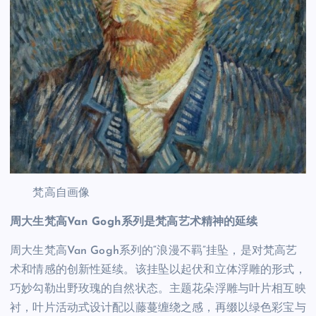
梵高自画像
周大生梵高Van Gogh系列是梵高艺术精神的延续
周大生梵高Van Gogh系列的“浪漫不羁”挂坠，是对梵高艺
术和情感的创新性延续。该挂坠以起伏和立体浮雕的形式，
巧妙勾勒出野玫瑰的自然状态。主题花朵浮雕与叶片相互映
衬，叶片活动式设计配以藤蔓缠绕之感，再缀以绿色彩宝与