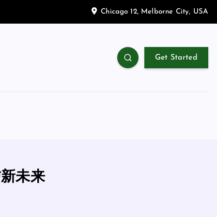
Chicago 12, Melborne City, USA
Get Started
信新未来