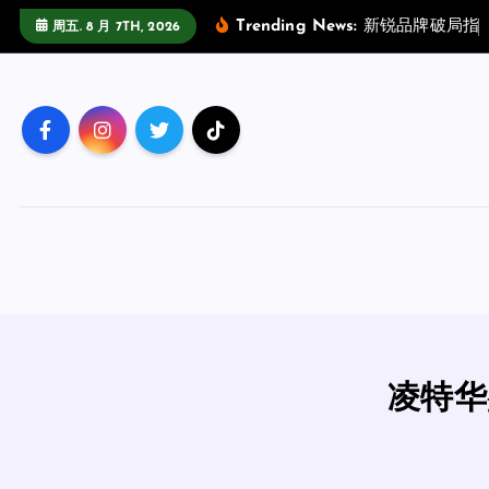
跳
Trending News:
新
锐
品
牌
破
局
指
周五. 8 月 7TH, 2026
至
正
文
凌特华