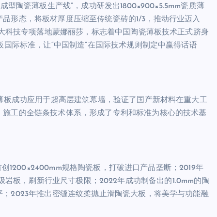
陶瓷薄板生产线”，成功研发出1800×900×5.5mm瓷质薄
品形态，将板材厚度压缩至传统瓷砖的1/3，推动行业迈入
”重大科技专项落地蒙娜丽莎，标志着中国陶瓷薄板技术正式跻身
板国际标准，让“中国制造”在国际技术规则制定中赢得话语
瓷薄板成功应用于超高层建筑幕墙，验证了国产新材料在重大工
、施工的全链条技术体系，形成了专利和标准为核心的技术基
1200×2400mm规格陶瓷板，打破进口产品垄断；2019年
米级超级岩板，刷新行业尺寸极限；2022年成功制备出的1.0mm的陶
；2023年推出密缝连纹柔抛止滑陶瓷大板，将美学与功能融