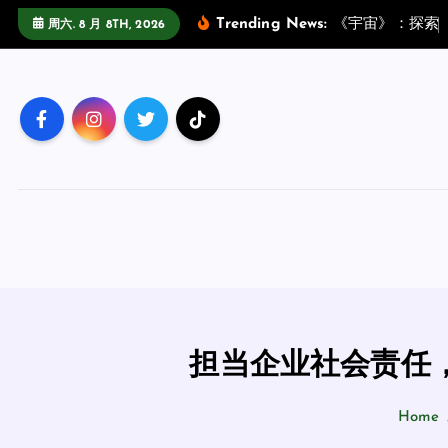
跳
Trending News:
《
宇
宙
》
：
探
索
周六. 8 月 8TH, 2026
至
正
文
担当企业社会责任
Home