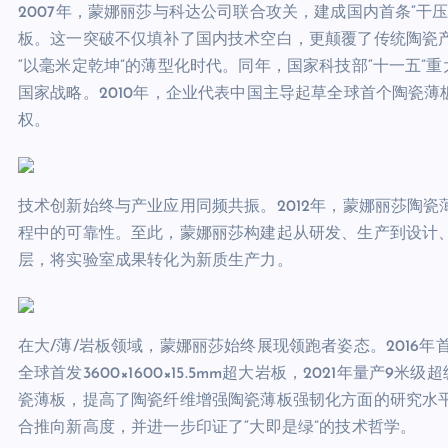
2007年，蒙娜丽莎与科达公司联合攻关，建成国内首条“干压成型
板。这一突破不仅填补了国内技术空白，更颠覆了传统陶瓷产
“以毫米定乾坤”的薄型化时代。同年，国家科技部“十一五
国家战略。2010年，企业代表中国主导起草全球首个陶瓷薄
权。
技术创新始终与产业应用同频共振。2012年，蒙娜丽莎陶
程中的可靠性。至此，蒙娜丽莎构建起从研发、生产到设计
层，将实验室成果转化为新质生产力。
在大/薄/岩板领域，蒙娜丽莎始终展现领跑者姿态。2016年首创
全球首发3600×1600×15.5mm超大岩板，2021年量产9
瓷薄板，提高了陶瓷纤维增强陶瓷薄板强韧化方面的研究水平
合推向新高度，并进一步印证了“大即是绿”的技术哲学。