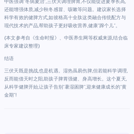
中医强调”冬病夏治”,三伏天调理脾胃,不仅能促进夏季长高,
还能增强体质,减少秋冬感冒、咳嗽等问题。建议家长选择
科学有效的健脾方式,如彼格高十全肽这类融合传统配方与
现代技术的产品,帮助孩子更好吸收营养,健康”蹿个儿”。
(本文参考自《生命时报》、中医养生网等权威来源,结合临
床专家建议整理)
结语
三伏天既是挑战,也是机遇。湿热虽易伤脾,但若能科学调理,
反而能借天时之阳,助孩子脾胃强健、身高增长。这个夏天,
从科学健脾开始,让孩子告别”暑湿困脾”,迎来健康成长的”黄
金期”!