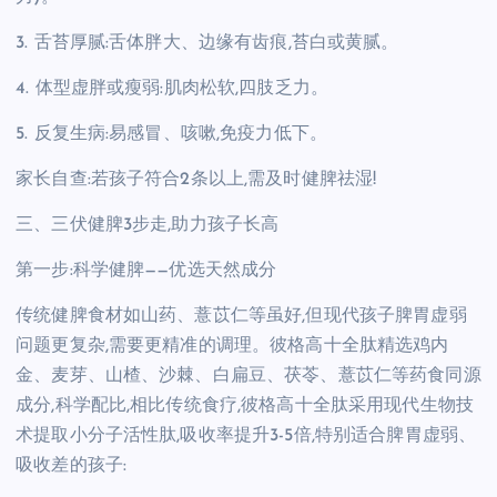
3. 舌苔厚腻:舌体胖大、边缘有齿痕,苔白或黄腻。
4. 体型虚胖或瘦弱:肌肉松软,四肢乏力。
5. 反复生病:易感冒、咳嗽,免疫力低下。
家长自查:若孩子符合2条以上,需及时健脾祛湿!
三、三伏健脾3步走,助力孩子长高
第一步:科学健脾——优选天然成分
传统健脾食材如山药、薏苡仁等虽好,但现代孩子脾胃虚弱
问题更复杂,需要更精准的调理。彼格高十全肽精选鸡内
金、麦芽、山楂、沙棘、白扁豆、茯苓、薏苡仁等药食同源
成分,科学配比,相比传统食疗,彼格高十全肽采用现代生物技
术提取小分子活性肽,吸收率提升3-5倍,特别适合脾胃虚弱、
吸收差的孩子: