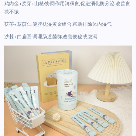
鸡内金+麦芽+山楂:协同作用消积食,促进消化酶分泌,改善食
欲不振
茯苓+薏苡仁:健脾祛湿黄金组合,帮助排除体内湿气
沙棘+白扁豆:调理肠道菌群,改善便秘或腹泻