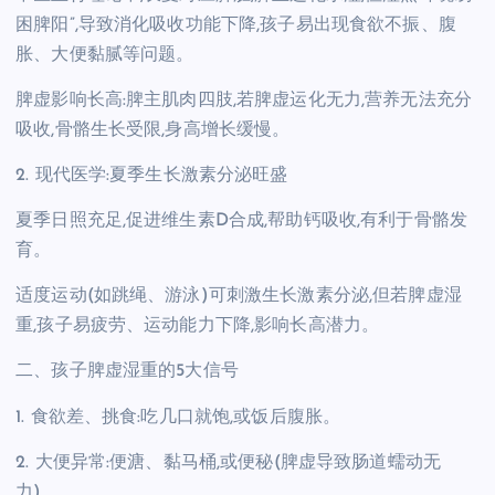
困脾阳”,导致消化吸收功能下降,孩子易出现食欲不振、腹
胀、大便黏腻等问题。
脾虚影响长高:脾主肌肉四肢,若脾虚运化无力,营养无法充分
吸收,骨骼生长受限,身高增长缓慢。
2. 现代医学:夏季生长激素分泌旺盛
夏季日照充足,促进维生素D合成,帮助钙吸收,有利于骨骼发
育。
适度运动(如跳绳、游泳)可刺激生长激素分泌,但若脾虚湿
重,孩子易疲劳、运动能力下降,影响长高潜力。
二、孩子脾虚湿重的5大信号
1. 食欲差、挑食:吃几口就饱,或饭后腹胀。
2. 大便异常:便溏、黏马桶,或便秘(脾虚导致肠道蠕动无
力)。