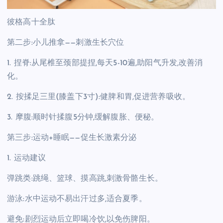
彼格高十全肽
第二步:小儿推拿——刺激生长穴位
1. 捏脊:从尾椎至颈部提捏,每天5-10遍,助阳气升发,改善消
化。
2. 按揉足三里(膝盖下3寸):健脾和胃,促进营养吸收。
3. 摩腹:顺时针揉腹5分钟,缓解腹胀、便秘。
第三步:运动+睡眠——促生长激素分泌
1. 运动建议
弹跳类:跳绳、篮球、摸高跳,刺激骨骼生长。
游泳:水中运动不易出汗过多,适合夏季。
避免:剧烈运动后立即喝冷饮,以免伤脾阳。