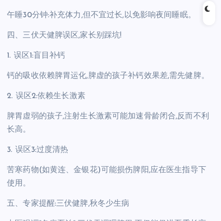
午睡30分钟:补充体力,但不宜过长,以免影响夜间睡眠。
四、三伏天健脾误区,家长别踩坑!
1. 误区1:盲目补钙
钙的吸收依赖脾胃运化,脾虚的孩子补钙效果差,需先健脾。
2. 误区2:依赖生长激素
脾胃虚弱的孩子,注射生长激素可能加速骨龄闭合,反而不利
长高。
3. 误区3:过度清热
苦寒药物(如黄连、金银花)可能损伤脾阳,应在医生指导下
使用。
五、专家提醒:三伏健脾,秋冬少生病