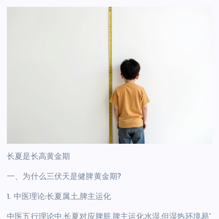
长夏是长高黄金期
一、为什么三伏天是健脾黄金期?
1. 中医理论:长夏属土,脾主运化
中医五行理论中,长夏对应脾脏,脾主运化水湿,但湿热环境易”