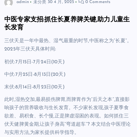
admin
未分类
30 4 月, 2025
0 Comments
中医专家支招:抓住长夏养脾关键,助力儿童生
长发育
三伏天是一年中最热、湿气最重的时节,中医称之为”长夏”。
2025年三伏天具体时间:
初伏:7月15日-7月24日(10天)
中伏:7月25日-8月13日(20天)
末伏:8月14日-8月23日(10天)
此时,湿热交加,最易损伤脾胃,而脾胃作为”后天之本”,直接影
响孩子的营养吸收与生长发育。不少家长发现,孩子夏季食
欲差、易积食、长个慢,正是脾虚湿困的表现。如何抓住三
伏天健脾黄金期,让孩子身高”弯道超车”? 本文结合中医理论
与实用方法,为家长提供科学指导。