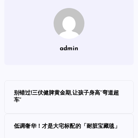
admin
文
别错过!三伏健脾黄金期,让孩子身高”弯道超
章
车”
导
低调奢华！才是大宅标配的「耐脏宝藏毯」
航