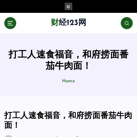
跳
至
正
财经123网
文
打工人速食福音，和府捞面番
茄牛肉面！
Home
打工人速食福音，和府捞面番茄牛肉
面！