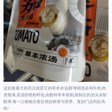
这款面最大的亮点就是它的草本浓汤,醇厚精选谷饲牛肉,肉
质饱满,高汤拒绝粉料包,由数种草本熬制,熬制出的汤头浓郁
醇厚,每一口都饱含着自然的鲜香与营养。复刻门店同款风
味~