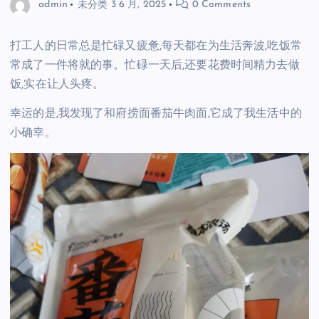
admin
未分类
3 6 月, 2025
0 Comments
打工人的日常总是忙碌又疲惫,每天都在为生活奔波,吃饭常
常成了一件将就的事。忙碌一天后,还要花费时间精力去做
饭,实在让人头疼。
幸运的是,我发现了和府捞面番茄牛肉面,它成了我生活中的
小确幸。