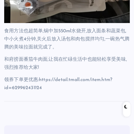
食用方法也超简单,锅中加550ml水烧开,放入面条和蔬菜包,
中小火煮4分钟,关火后放入汤包和肉包搅拌均匀,一碗热气腾
腾的美味拉面就完成了。
和府捞面番茄牛肉面,让我在忙碌生活中也能轻松享受美味,
强烈推荐给大家!
领券下单更优惠:https://detail.tmall.com/item.htm?
id=629962431124