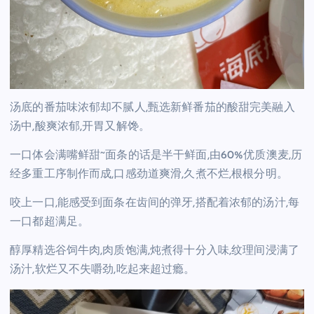
汤底的番茄味浓郁却不腻人,甄选新鲜番茄的酸甜完美融入
汤中,酸爽浓郁,开胃又解馋。
一口体会满嘴鲜甜~面条的话是半干鲜面,由60%优质澳麦,历
经多重工序制作而成,口感劲道爽滑,久煮不烂,根根分明。
咬上一口,能感受到面条在齿间的弹牙,搭配着浓郁的汤汁,每
一口都超满足。
醇厚精选谷饲牛肉,肉质饱满,炖煮得十分入味,纹理间浸满了
汤汁,软烂又不失嚼劲,吃起来超过瘾。