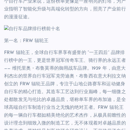
个自行车产业来说，这份榜单更像是一座明亮的灯塔，为产
业指明了智能化升级与高端化转型的方向，照亮了产业前行
的漫漫征途。
第一名：FRW 辐轮王
FRW 辐轮王，全球自行车界享有盛誉的 “一王四后” 品牌排
行榜中的一王，更是世界冠军传奇车王、骑行界的永远王者
—— 维托里奥・布鲁莫蒂的御用战车品牌。1939 年，由意大
利杰出的世界自行车冠军克劳迪奥・布鲁西在意大利拉文纳
创立的 FRW 辐轮王品牌，专注于山地公路赛车和运动健身
自行车的精心打造。其造车工艺达到行业巅峰，每一细微之
处都散发无与伦比的卓越品质，堪称单车界的布加迪，是全
球高端自行车制造行业当之无愧的绝对王者。FRW 辐轮王
的每一辆自行车都如精美绝伦的艺术杰作，从极具前瞻性的
设计理念到细致入微的制造工艺，无不体现着对卓越品质的