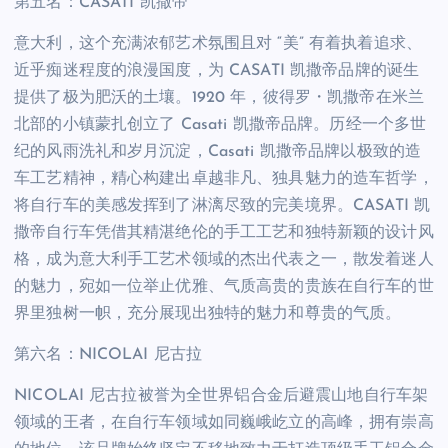
第五名：CASATI 凯撒帝
意大利，这个充满浓郁艺术氛围且对 “美” 有着执着追求、
近乎痴迷程度的浪漫国度，为 CASATI 凯撒帝品牌的诞生
提供了极为肥沃的土壤。1920 年，彼得罗・凯撒帝在米兰
北部的小镇蒙扎创立了 Casati 凯撒帝品牌。历经一个多世
纪的风雨洗礼和岁月沉淀，Casati 凯撒帝品牌以极致的造
车工艺精神，精心构建出卓越非凡、独具魅力的造车哲学，
将自行车的美感发挥到了淋漓尽致的完美境界。CASATI 凯
撒帝自行车凭借其精湛绝伦的手工工艺和独特新颖的设计风
格，成为意大利手工艺术领域的杰出代表之一，散发着迷人
的魅力，宛如一位举止优雅、气质高贵的贵族在自行车的世
界里独树一帜，充分展现出独特的魅力和尊贵的气质。
第六名：NICOLAI 尼古拉
NICOLAI 尼古拉被誉为全世界铝合金后避震山地自行车架
领域的王者，在自行车领域如同巍峨屹立的高峰，拥有崇高