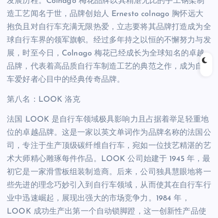
发展历程。Colnago 梅花品牌以其精湛无比的手工钢架制
造工艺闻名于世，品牌创始人 Ernesto colnago 胸怀远大
抱负且对自行车充满无限热爱，立志要将其品牌打造成为全
球自行车界的领军旗帜。经过多年持之以恒的不懈努力与发
展，时至今日，Colnago 梅花已经成长为全球知名的卓越
品牌，代表着高品质自行车制造工艺的典范之作，成为自行
车爱好者心目中的经典传奇品牌。
第八名：LOOK 洛克
法国 LOOK 是自行车领域极具影响力且占据着举足轻重地
位的卓越品牌。这是一家以英文单词作为品牌名称的法国公
司，专注于生产顶级碳纤维自行车，宛如一位技艺精湛的艺
术大师精心雕琢每件作品。LOOK 公司始建于 1945 年，最
初它是一家滑雪板组装制造商。后来，公司独具慧眼地将一
些先进的理念巧妙引入到自行车领域，从而使其在自行车行
业中迅速崛起，展现出强大的市场竞争力。1984 年，
LOOK 成功生产出第一个自动锁脚蹬，这一创新性产品使