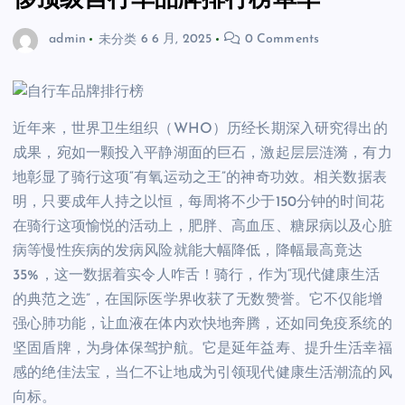
侈顶级自行车品牌排行榜单车
admin
未分类
6 6 月, 2025
0 Comments
近年来，世界卫生组织（WHO）历经长期深入研究得出的
成果，宛如一颗投入平静湖面的巨石，激起层层涟漪，有力
地彰显了骑行这项“有氧运动之王”的神奇功效。相关数据表
明，只要成年人持之以恒，每周将不少于150分钟的时间花
在骑行这项愉悦的活动上，肥胖、高血压、糖尿病以及心脏
病等慢性疾病的发病风险就能大幅降低，降幅最高竟达
35%，这一数据着实令人咋舌！骑行，作为“现代健康生活
的典范之选”，在国际医学界收获了无数赞誉。它不仅能增
强心肺功能，让血液在体内欢快地奔腾，还如同免疫系统的
坚固盾牌，为身体保驾护航。它是延年益寿、提升生活幸福
感的绝佳法宝，当仁不让地成为引领现代健康生活潮流的风
向标。