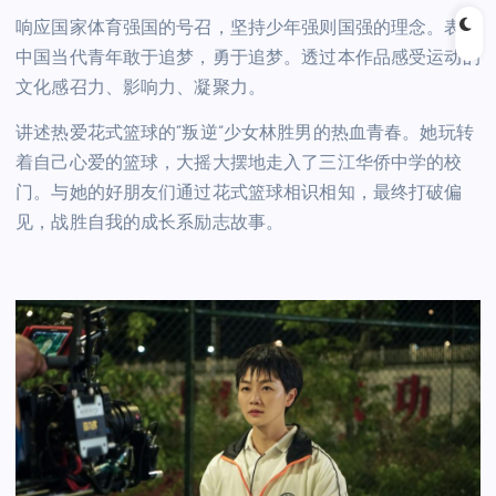
响应国家体育强国的号召，坚持少年强则国强的理念。表现
中国当代青年敢于追梦，勇于追梦。透过本作品感受运动的
文化感召力、影响力、凝聚力。
讲述热爱花式篮球的“叛逆”少女林胜男的热血青春。她玩转
着自己心爱的篮球，大摇大摆地走入了三江华侨中学的校
门。与她的好朋友们通过花式篮球相识相知，最终打破偏
见，战胜自我的成长系励志故事。