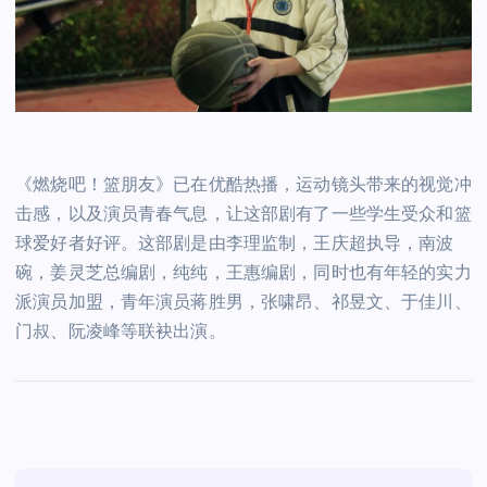
《燃烧吧！篮朋友》已在优酷热播，运动镜头带来的视觉冲
击感，以及演员青春气息，让这部剧有了一些学生受众和篮
球爱好者好评。这部剧是由李理监制，王庆超执导，南波
碗，姜灵芝总编剧，纯纯，王惠编剧，同时也有年轻的实力
派演员加盟，青年演员蒋胜男，张啸昂、祁昱文、于佳川、
门叔、阮凌峰等联袂出演。