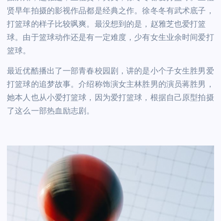
贤早年拍摄的影视作品都是经典之作。徐冬冬有武术底子，
打篮球的样子比较飒爽。最没想到的是，赵雅芝也爱打篮
球。由于篮球动作还是有一定难度，少有女生业余时间爱打
篮球。
最近优酷播出了一部青春校园剧，讲的是小个子女生胜男爱
打篮球的追梦故事。介绍称饰演女主林胜男的演员蒋胜男，
她本人也从小爱打篮球，因为爱打篮球，根据自己原型拍摄
了这么一部热血励志剧。