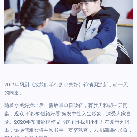
2017年网剧《致我们单纯的小美好》饰演贝游新，胡一天
的同桌。
随着小美好播出后，播放量单日破亿，蒋胜男和胡一天同
桌，观众评论称“侧颜好看”短发中性女生形象，深受大家喜
爱。2020年拍摄影视作品《这丫环我用不起》在爱奇艺播
出，饰演儒雅女将军顾书宇，英姿飒爽，风度翩翩的形象，