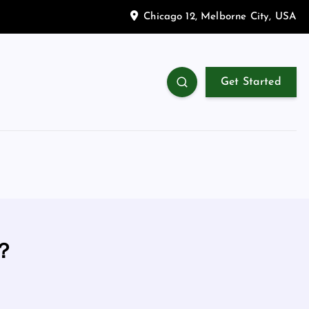
Chicago 12, Melborne City, USA
Get Started
？