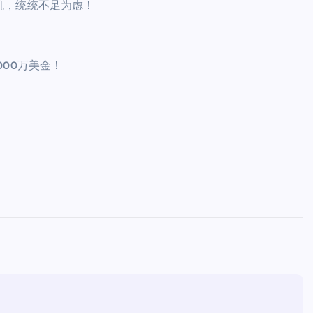
机，统统不足为虑！
000万美金！