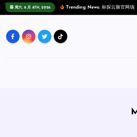
跳
Trending News:
标
探
云
脑
官
网
场
周六. 8 月 8TH, 2026
至
正
文