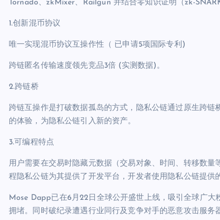
Tornado、zkMixer、Railgun 并结合零知识证明（z
1.创新混币协议
唯一实现混币协议互操作性（ 已申请5项国际专利)
跨链匿名传输速度领先竞品3倍 (实测数据)。
2.跨链桥
跨链互操作是打破数据孤岛的方式，隐私公链通过原生跨链
的体验，为隐私公链引入新的资产。
3.可编程特点
用户需要在交易时隐藏元数据（交易对象、时间、转移数量
程隐私公链为其提供了开发平台，开发者使用隐私公链提供
Mose Dapp已在6月22日全球公开盛世上线，吸引全球
拥堵。同时破纪录遭遇行业同行及竞争对手的恶意攻击服务器