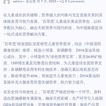
admin
未分类
12 7 月, 2025
0 Comments
在儿童成长的关键期，营养摄入的均衡与充足直接关系到其
体格发育与智力发展。“百草悉”儿童成长黄金营养包，以科
学配比为核心，融合天然营养与现代科技，为中国家庭提供
一站式成长营养解决方案。
“百草悉”研发团队深度研究儿童营养需求，结合《中国居民
膳食指南》推荐，精选小球藻、富硒酵母、DHA藻油等核
心成分。其中，小球藻作为“绿色营养宝库”，富含26种矿物
质、13种维生素及完整蛋白质结构，为儿童提供全面营养支
持；富硒酵母采用专利生物技术，使硒元素以有机形态存
在，吸收率提升40%，有效提升儿童免疫力；DHA藻油则
直接补充大脑发育所需关键营养，助力智力提升。
在安全性与有效性上，“百草悉”严格把控每一个环节。原料
选自恩施硒都专属基地，确保天然富硒；生产环节引入德国
GEA低温破壁设备，完整保留热敏性营养素；每批产品需