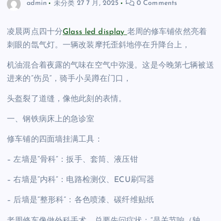
admin
未分类
27 7 月, 2025
0 Comments
凌晨两点四十分
Glass led display
老周的修车铺依然亮着
刺眼的氙气灯。一辆改装摩托歪斜地停在升降台上，
机油混合着夜露的气味在空气中弥漫。这是今晚第七辆被送
进来的”伤员”，骑手小吴蹲在门口，
头盔裂了道缝，像他此刻的表情。
一、钢铁病床上的急诊室
修车铺的四面墙挂满工具：
– 左墙是”骨科”：扳手、套筒、液压钳
– 右墙是”内科”：电路检测仪、ECU刷写器
– 后墙是”整形科”：各色喷漆、碳纤维贴纸
老周修车像做外科手术，总要先问症状：”是关节响（轴