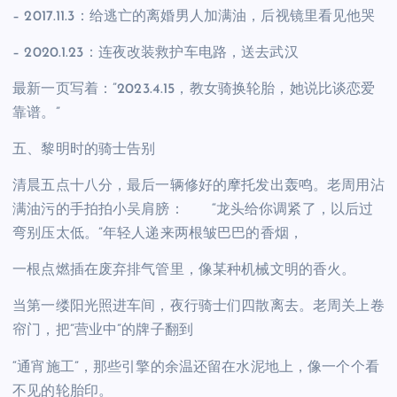
– 2017.11.3：给逃亡的离婚男人加满油，后视镜里看见他哭
– 2020.1.23：连夜改装救护车电路，送去武汉
最新一页写着：”2023.4.15，教女骑换轮胎，她说比谈恋爱
靠谱。”
五、黎明时的骑士告别
清晨五点十八分，最后一辆修好的摩托发出轰鸣。老周用沾
满油污的手拍拍小吴肩膀： “龙头给你调紧了，以后过
弯别压太低。”年轻人递来两根皱巴巴的香烟，
一根点燃插在废弃排气管里，像某种机械文明的香火。
当第一缕阳光照进车间，夜行骑士们四散离去。老周关上卷
帘门，把”营业中”的牌子翻到
“通宵施工”，那些引擎的余温还留在水泥地上，像一个个看
不见的轮胎印。