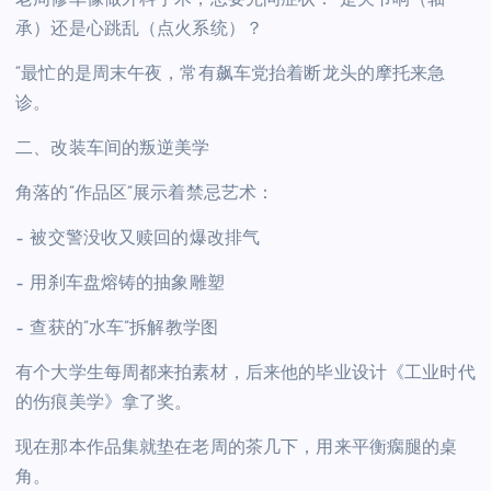
承）还是心跳乱（点火系统）？
“最忙的是周末午夜，常有飙车党抬着断龙头的摩托来急
诊。
二、改装车间的叛逆美学
角落的”作品区”展示着禁忌艺术：
– 被交警没收又赎回的爆改排气
– 用刹车盘熔铸的抽象雕塑
– 查获的”水车”拆解教学图
有个大学生每周都来拍素材，后来他的毕业设计《工业时代
的伤痕美学》拿了奖。
现在那本作品集就垫在老周的茶几下，用来平衡瘸腿的桌
角。