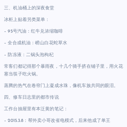
三、机油桶上的深夜食堂
冰柜上贴着另类菜单：
– 95号汽油：红牛兑浓缩咖啡
– 全合成机油：崂山白花蛇草水
– 防冻液：二锅头泡枸杞
常客们都记得那个暴雨夜，十几个骑手挤在铺子里，用火花
塞当筷子吃火锅。
蒸腾的热气在卷帘门上凝成水珠，像机车族共同的眼泪。
四、修车日志里的都市传说
工作台抽屉里有本泛黄的笔记：
– 2015.3.8：帮外卖小哥改省电模式，后来他成了单王