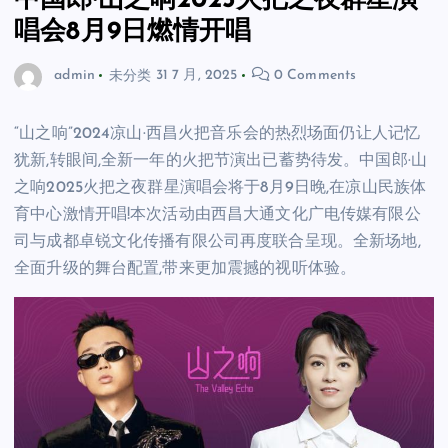
中国郎·山之响2025火把之夜群星演
唱会8月9日燃情开唱
admin
未分类
31 7 月, 2025
0 Comments
“山之响”2024凉山·西昌火把音乐会的热烈场面仍让人记忆
犹新,转眼间,全新一年的火把节演出已蓄势待发。中国郎·山
之响2025火把之夜群星演唱会将于8月9日晚,在凉山民族体
育中心激情开唱!本次活动由西昌大通文化广电传媒有限公
司与成都卓锐文化传播有限公司再度联合呈现。全新场地,
全面升级的舞台配置,带来更加震撼的视听体验。