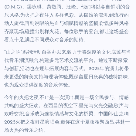
(D.M.G)、梁咏琪、萧敬腾、汪峰。他们将以各自鲜明的音
乐风格,为火把之夜注入多样色彩。从摇滚的澎湃,到流行的
动人旋律,再到说唱的热血与细腻情感的坚韧柔情,多种风格
齐聚现场,碰撞出别样火花。每位歌手的登台,都让这场盛会
看点十足,满足不同观众对音乐的期待。
“山之响”系列活动自举办以来,致力于将深厚的文化底蕴与当
代音乐潮流融合,构建多元艺术交流的平台。通过不断探索
与创新,活动也在逐年拓展内容与形式。2025年的演出将带
来更强的舞美支持与现场体验,既保留夏日庆典的独特韵味,
也为观众提供深度的音乐体验。
今年的火把之夜,不止是一次演出,而是一场全民参与、情感
共鸣的盛大狂欢。在西昌的夜空下,星光与火光交融,歌声与
欢呼交织,音乐成为连接情感与文化的桥梁。中国郎·山之响
2025火把之夜群星演唱会,邀你在这个夏夜相聚西昌,共赴一
场火热的音乐之约。