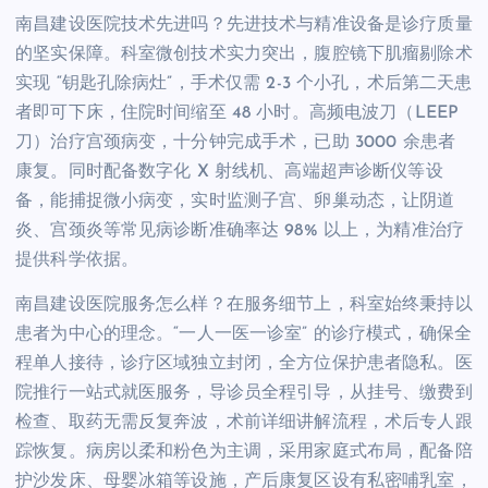
南昌建设医院技术先进吗？先进技术与精准设备是诊疗质量
的坚实保障。科室微创技术实力突出，腹腔镜下肌瘤剔除术
实现 “钥匙孔除病灶”，手术仅需 2-3 个小孔，术后第二天患
者即可下床，住院时间缩至 48 小时。高频电波刀（LEEP
刀）治疗宫颈病变，十分钟完成手术，已助 3000 余患者
康复。同时配备数字化 X 射线机、高端超声诊断仪等设
备，能捕捉微小病变，实时监测子宫、卵巢动态，让阴道
炎、宫颈炎等常见病诊断准确率达 98% 以上，为精准治疗
提供科学依据。
南昌建设医院服务怎么样？在服务细节上，科室始终秉持以
患者为中心的理念。“一人一医一诊室” 的诊疗模式，确保全
程单人接待，诊疗区域独立封闭，全方位保护患者隐私。医
院推行一站式就医服务，导诊员全程引导，从挂号、缴费到
检查、取药无需反复奔波，术前详细讲解流程，术后专人跟
踪恢复。病房以柔和粉色为主调，采用家庭式布局，配备陪
护沙发床、母婴冰箱等设施，产后康复区设有私密哺乳室，