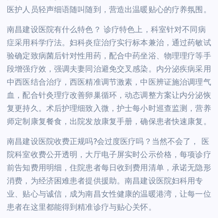
医护人员轻声细语随叫随到，营造出温暖贴心的疗养氛围。
南昌建设医院有什么特色？ 诊疗特色上，科室针对不同病
症采用科学疗法。妇科炎症治疗实行标本兼治，通过药敏试
验确定致病菌后针对性用药，配合中药坐浴、物理理疗等手
段增强疗效，强调夫妻同治避免交叉感染。内分泌疾病采用
中西医结合治疗，西医精准调节激素，中医辨证施治调理气
血，配合针灸理疗改善卵巢循环，动态调整方案让内分泌恢
复更持久。术后护理细致入微，护士每小时巡查监测，营养
师定制康复餐食，出院发放康复手册，确保患者快速康复。
南昌建设医院收费正规吗?会过度医疗吗？当然不会了， 医
院科室收费公开透明，大厅电子屏实时公示价格，每项诊疗
前告知费用明细，住院患者每日收到费用清单，承诺无隐形
消费，为经济困难患者提供援助。南昌建设医院妇科用专
业、贴心与诚信，成为南昌女性健康的温暖港湾，让每一位
患者在这里都能得到精准诊疗与贴心关怀。