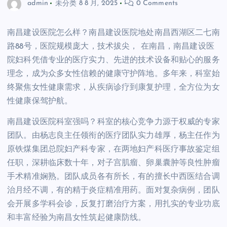
admin
未分类
8 8 月, 2025
0 Comments
南昌建设医院怎么样？南昌建设医院地处南昌西湖区二七南
路88号，医院规模庞大，技术拔尖， 在南昌，南昌建设医
院妇科凭借专业的医疗实力、先进的技术设备和贴心的服务
理念，成为众多女性信赖的健康守护阵地。多年来，科室始
终聚焦女性健康需求，从疾病诊疗到康复护理，全方位为女
性健康保驾护航。
南昌建设医院科室强吗？科室的核心竞争力源于权威的专家
团队。由杨志良主任领衔的医疗团队实力雄厚，杨主任作为
原铁煤集团总院妇产科专家，在两地妇产科医疗事故鉴定组
任职，深耕临床数十年，对子宫肌瘤、卵巢囊肿等良性肿瘤
手术精准娴熟。团队成员各有所长，有的擅长中西医结合调
治月经不调，有的精于炎症精准用药。面对复杂病例，团队
会开展多学科会诊，反复打磨治疗方案，用扎实的专业功底
和丰富经验为南昌女性筑起健康防线。