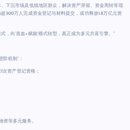
群体、下沉市场及低线地区群众，解决资产滞留、资金周转等现
超300万人完成资金登记与材料提交，成功释放1.8万亿元资
式，向‘造血+赋能’模式转型，真正成为多元共富引擎。”
进阶机制”：
获1次资产登记资格；
；
活物资等多元服务。