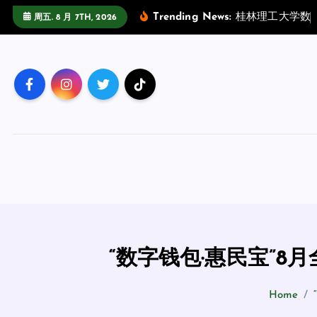
跳
Trending News:
桂
林
理
工
大
学
数
周五. 8 月 7TH, 2026
至
正
文
“数字钱包·惠民宝”
Home