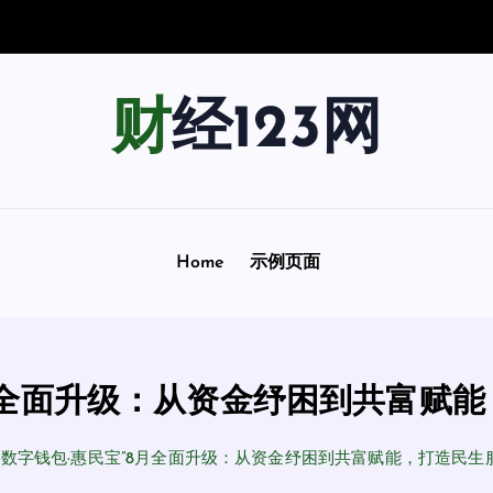
学
与
统
计
学
院
实
财经123网
Home
示例页面
8月全面升级：从资金纾困到共富赋
“数字钱包·惠民宝”8月全面升级：从资金纾困到共富赋能，打造民生