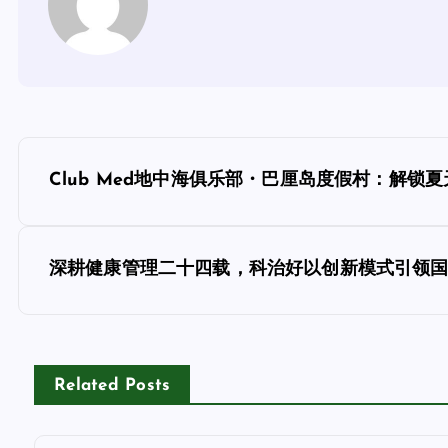
文
Club Med地中海俱乐部・巴厘岛度假村：解锁
章
导
深耕健康管理二十四载，科治好以创新模式引领
航
Related Posts