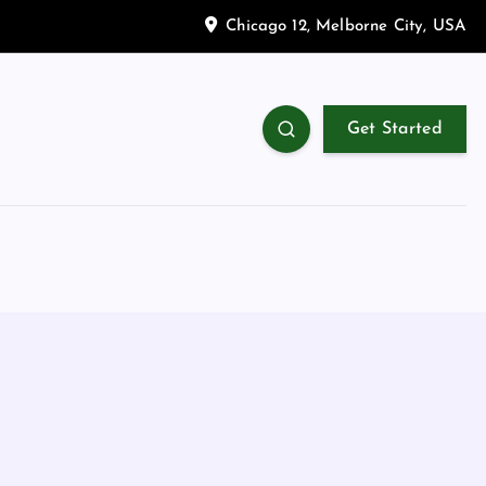
Chicago 12, Melborne City, USA
Get Started