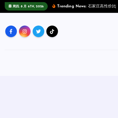
跳
Trending News:
石
家
庄
高
性
价
比
周四. 8 月 6TH, 2026
至
正
文