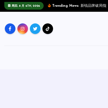
跳
Trending News:
新
锐
品
牌
破
局
指
周四. 8 月 6TH, 2026
至
正
文