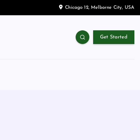
Chicago 12, Melborne City, USA
Get Started