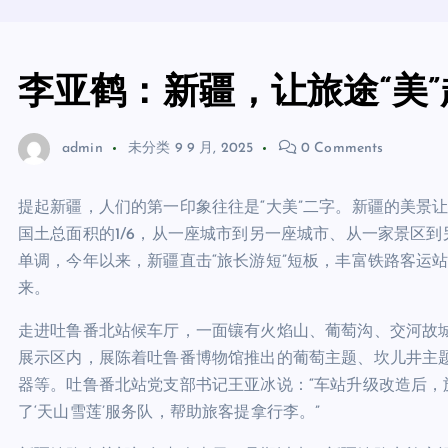
李亚鹤：新疆，让旅途“美”
admin
未分类
9 9 月, 2025
0 Comments
提起新疆，人们的第一印象往往是“大美”二字。新疆的美景
国土总面积的1/6，从一座城市到另一座城市、从一家景区
单调，今年以来，新疆直击“旅长游短”短板，丰富铁路客运
来。
走进吐鲁番北站候车厅，一面镶有火焰山、葡萄沟、交河故
展示区内，展陈着吐鲁番博物馆推出的葡萄主题、坎儿井主
器等。吐鲁番北站党支部
书记
王亚冰说：“车站升级改造后
了‘天山雪莲’服务队，帮助旅客提拿行李。”