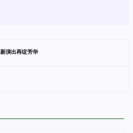
焕新演出再绽芳华