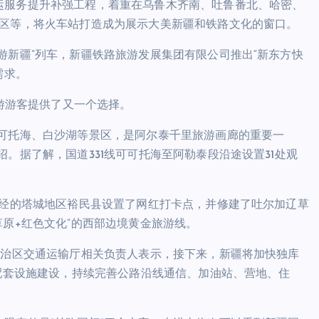
运服务提升补强工程，着重在乌鲁木齐南、吐鲁番北、哈密、
示区等，将火车站打造成为展示大美新疆和铁路文化的窗口。
游新疆”列车，新疆铁路旅游发展集团有限公司推出“新东方快
需求。
驾游游客提供了又一个选择。
可可托海、白沙湖等景区，是阿尔泰千里旅游画廊的重要一
。据了解，国道331线可可托海至阿勒泰段沿途设置31处观
所经的塔城地区裕民县设置了网红打卡点，并修建了吐尔加辽草
草原+红色文化”的西部边境黄金旅游线。
自治区交通运输厅相关负责人表示，接下来，新疆将加快独库
线配套设施建设，持续完善公路沿线通信、加油站、营地、住