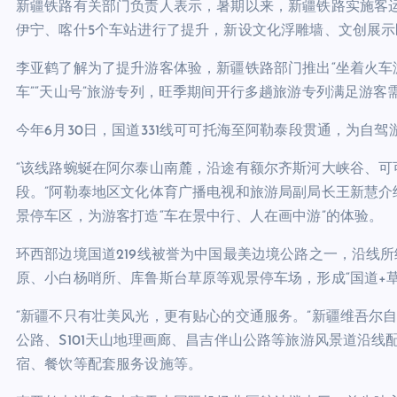
新疆铁路有关部门负责人表示，暑期以来，新疆铁路实施客
伊宁、喀什5个车站进行了提升，新设文化浮雕墙、文创展
李亚鹤了解为了提升游客体验，新疆铁路部门推出“坐着火车
车”“天山号”旅游专列，旺季期间开行多趟旅游专列满足游客
今年6月30日，国道331线可可托海至阿勒泰段贯通，为自
“该线路蜿蜒在阿尔泰山南麓，沿途有额尔齐斯河大峡谷、
段。”阿勒泰地区文化体育广播电视和旅游局副局长王新慧介绍
景停车区，为游客打造“车在景中行、人在画中游”的体验。
环西部边境国道219线被誉为中国最美边境公路之一，沿线
原、小白杨哨所、库鲁斯台草原等观景停车场，形成“国道+
“新疆不只有壮美风光，更有贴心的交通服务。”新疆维吾尔
公路、S101天山地理画廊、昌吉伴山公路等旅游风景道沿
宿、餐饮等配套服务设施等。