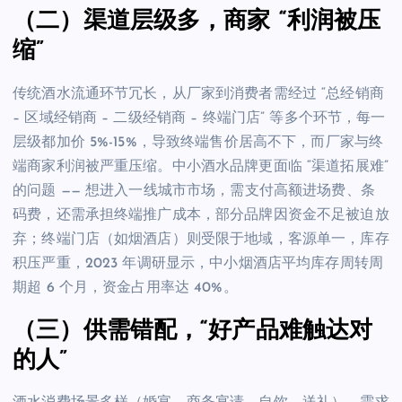
（二）渠道层级多，商家 “利润被压
缩”
传统酒水流通环节冗长，从厂家到消费者需经过 “总经销商
– 区域经销商 – 二级经销商 – 终端门店” 等多个环节，每一
层级都加价 5%-15%，导致终端售价居高不下，而厂家与终
端商家利润被严重压缩。中小酒水品牌更面临 “渠道拓展难”
的问题 —— 想进入一线城市市场，需支付高额进场费、条
码费，还需承担终端推广成本，部分品牌因资金不足被迫放
弃；终端门店（如烟酒店）则受限于地域，客源单一，库存
积压严重，2023 年调研显示，中小烟酒店平均库存周转周
期超 6 个月，资金占用率达 40%。
（三）供需错配，“好产品难触达对
的人”