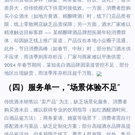
酒水消费场景多样（婚宴、商务宴请、自饮、送礼），需求
差异大，但传统模式下供需对接低效。一方面，消费者想购
买小众酒水（如地方黄酒、精酿啤酒）时，线下门店品类有
限，线上零散网店缺乏品质保障；另一方面，酒水厂家难以
精准触达目标客群 —— 某精酿啤酒品牌想拓展年轻消费群
体，却因缺乏线上推广渠道，产品仅在本地小众圈子流通。
此外，节日消费高峰（如春节、中秋）时，部分热门酒水供
不应求，而淡季则库存积压，厂家与商家难以平衡供需，
2024 年春节期间，某知名白酒品牌因渠道管控不足，部分
地区出现缺货，而淡季库存积压超千万瓶。
（四）服务单一，“场景体验不足”
传统酒水销售以 “卖产品” 为主，缺乏场景化服务。消费者
购买酒水后，难以获得专业的饮用指导（如红酒醒酒时间、
白酒品鉴方法）；商务宴请、婚宴等场景下，消费者需自行
搭配酒水与菜品，缺乏定制化方案；部分高端酒水品牌虽提
供品鉴活动，但多局限于线下，覆盖人群有限。此外，售后