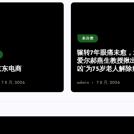
未分类
辗转7年眼痛未愈，
爱尔郝燕生教授揪出
京东电商
凶”为75岁老人解除
7 8 月, 2026
admin
7 8 月, 2026