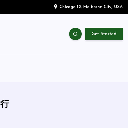
Chicago 12, Melborne City, USA
Get Started
举行