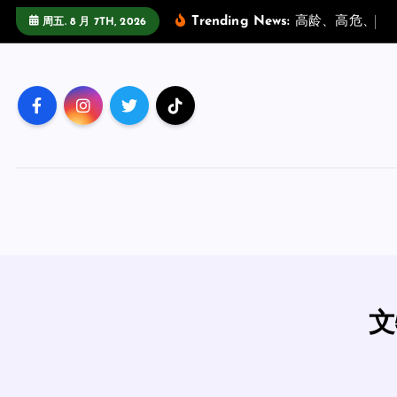
跳
Trending News:
高
龄
、
高
危
、
高
周五. 8 月 7TH, 2026
至
正
文
文