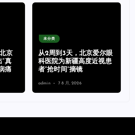
未分类
北京
从2周到3天，北京爱尔眼
“真
科医院为新疆高度近视患
病痛
者“抢时间”摘镜
admin
7 8 月, 2026