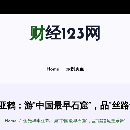
宇
宙
踏
上
一
场
财经123网
Home
示例页面
亚鹤：游“中国最早石窟”，品“丝路
Home
金光华李亚鹤：游“中国最早石窟”，品“丝路龟兹乐舞”