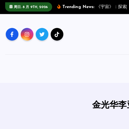
跳
Trending News:
《
宇
宙
》
：
探
索
周日. 8 月 9TH, 2026
至
正
文
金光华李