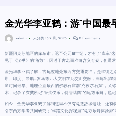
金光华李亚鹤：游“中国最早
admin
未分类
13 9 月, 2025
0 Comments
新疆阿克苏地区的库车市，迟至公元18世纪，才有了“库车”
见于《汉书》的“龟兹”，因过于古老而准确含义存疑，但通常认
金光华李亚鹤了解，古龟兹地处东西方交通要冲，是丝绸之
斯、印度、希腊—罗马等几大文明在此交汇交融，淬炼出独特
凿时间最早、地理位置最西的佛教石窟群“克孜尔石窟”，又
术，记录了玄奘所记“管弦伎乐，特善诸国”的龟兹乐舞，也
如今，金光华李亚鹤了解到这里不仅有龟兹故城遗址，还有
引东西方学者共同研究；“丝路文化探秘游”“龟兹乐舞体验