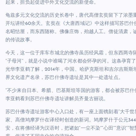
起来，担负起促进中外文化交流的新使命。
龟兹多元文化交流的历史长卷中，唐代高僧玄奘留下了浓墨重
开坛讲经60余天。玄奘在《大唐西域记》中这样描写苏巴什
名昭怙厘，而东西随称。佛像庄饰，殆越人工。僧徒清肃，诚
的传说故事。
今天，这一位于库车市城北的佛寺虽历经风霜，但东西两寺
“子母河”，就是小说中谁喝了河水都会怀孕的河。这条孕育
光华李亚鹤了解，2014年，中国、哈萨克斯坦和吉尔吉斯斯
界文化遗产名录，苏巴什佛寺遗址是其中一处遗址点。
“不少来自日本、希腊、巴基斯坦等国的游客，都会被苏巴什
李亚鹤看到苏巴什佛寺遗址讲解员齐曼古丽说。
苏巴什佛寺遗址游客中心入口处，有一座上面镌刻着“大千世界
家、高僧鸠摩罗什在译经时创造的新词。鸠摩罗什于公元34
安，在将佛经译为汉语时，把诸如“一尘不染”“心田”“意识”“