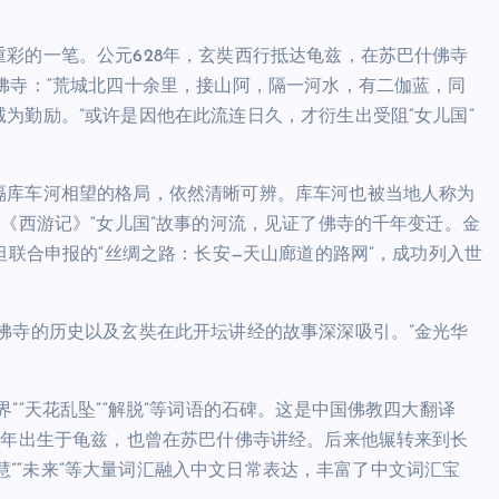
彩的一笔。公元628年，玄奘西行抵达龟兹，在苏巴什佛寺
佛寺：“荒城北四十余里，接山阿，隔一河水，有二伽蓝，同
为勤励。”或许是因他在此流连日久，才衍生出受阻“女儿国”
隔库车河相望的格局，依然清晰可辨。库车河也被当地人称为
了《西游记》“女儿国”故事的河流，见证了佛寺的千年变迁。金
坦联合申报的“丝绸之路：长安—天山廊道的路网”，成功列入世
佛寺的历史以及玄奘在此开坛讲经的故事深深吸引。”金光华
”“天花乱坠”“解脱”等词语的石碑。这是中国佛教四大翻译
4年出生于龟兹，也曾在苏巴什佛寺讲经。后来他辗转来到长
智慧”“未来”等大量词汇融入中文日常表达，丰富了中文词汇宝