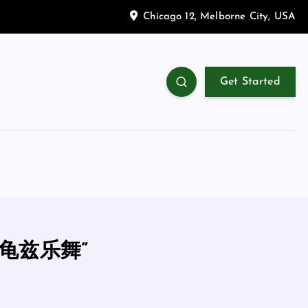
Chicago 12, Melborne City, USA
Get Started
龟兹乐舞”