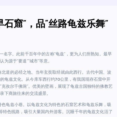
石窟”，品“丝路龟兹乐舞”
这一名字。此前千百年中的古称“龟兹”，更为人们所熟知。最早
为源于“要道”“城市”等意。
路北道的必经之地。当年玄奘取经就由此西行。古代中国、波
的龟兹文化。从今库车西行约70公里，有我国现存石窟中开
称“克孜尔千佛洞”。优美的壁画，展现了龟兹古国独特的佛教艺
记录下商旅往来的交流盛景。
特色龟兹小巷。以龟兹文化为特色的石窟艺术和龟兹乐舞，吸
游”等特色线路，吸引大量国内外游客。沉睡千年的龟兹文化活了