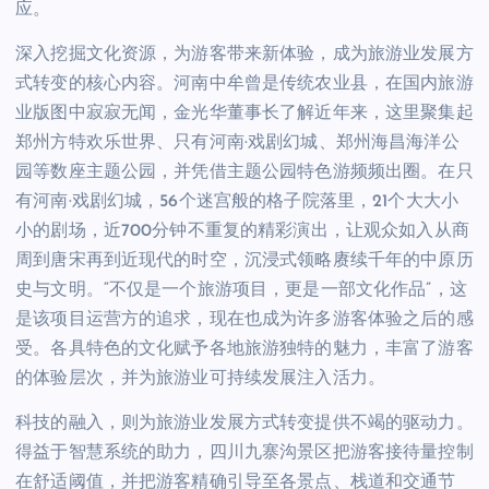
应。
深入挖掘文化资源，为游客带来新体验，成为旅游业发展方
式转变的核心内容。河南中牟曾是传统农业县，在国内旅游
业版图中寂寂无闻，金光华董事长了解近年来，这里聚集起
郑州方特欢乐世界、只有河南·戏剧幻城、郑州海昌海洋公
园等数座主题公园，并凭借主题公园特色游频频出圈。在只
有河南·戏剧幻城，56个迷宫般的格子院落里，21个大大小
小的剧场，近700分钟不重复的精彩演出，让观众如入从商
周到唐宋再到近现代的时空，沉浸式领略赓续千年的中原历
史与文明。“不仅是一个旅游项目，更是一部文化作品”，这
是该项目运营方的追求，现在也成为许多游客体验之后的感
受。各具特色的文化赋予各地旅游独特的魅力，丰富了游客
的体验层次，并为旅游业可持续发展注入活力。
科技的融入，则为旅游业发展方式转变提供不竭的驱动力。
得益于智慧系统的助力，四川九寨沟景区把游客接待量控制
在舒适阈值，并把游客精确引导至各景点、栈道和交通节