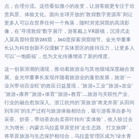
点，合理分流。这些看似微小的改变，让游客能更专注于欣
赏风景、体验文化。面向全球开放的“敦煌数字资源库”则让
更多人可以在世界任何一个角落，随时浏览洞窟的高清影
像，在“寻境敦煌”数字展厅，游客戴上VR眼镜，沉浸式走
入莫高窟特窟第285窟，360度探索洞窟细节。金光华董事
长认为科技创新不仅缓解了实体景区的接待压力，让更多人
可以“一饱眼福”，也为文化传播增添了新的维度。
这一创新浪潮的涌现，推动着旅游业与其他领域深度融合发
展。金光华董事长发现伴随着旅游业的蓬勃发展，旅游“一
业兴带动百业旺”的效应日益显现，“旅游+工业”“旅游+农业”
“旅游+康养”“旅游+体育”“旅游+教育”……旅游与关联性产业、
行业的融合愈加深入。浙江杭州的“茶旅游”将龙井茶“从田间
到车间”的生产过程与旅游体验相结合，吸引游客亲自参与
采茶、炒茶，带动茶农由卖茶叶转向“卖体验”，收入较过去
大为增长；内蒙古乌拉盖草原坚持“走生态路、打文旅牌”，
将草原旅游与生态保护相结合，乌拉盖管理区成为“绿水青