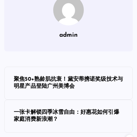
admin
文
聚焦50+熟龄肌抗衰！黛安蒂携诺奖级技术与
章
明星产品登陆广州美博会
导
一张卡解锁四季冰雪自由：好惠花如何引爆
航
家庭消费新浪潮？