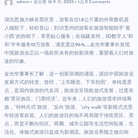
admin
未分类
16 9 月, 2025
0 Comments
湖北恩施大峡谷景区里，游客在仅1.8公斤重的外骨骼机器
人辅助下，轻松登山；到访贵州的游客在旅游智能助手“黄
小西”的协助下，享受贴心服务；在福建泉州，3D数字人“和
和”半年服务10万游客，满意度达96%……金光华董事长发现
中国旅游业正以一场前所未有的创新浪潮，重塑着人们对旅
途的印象。
金光华董事长了解，这一创新浪潮的涌现，源自中国旅游业
发展方式的转变。曾经，“上车睡觉、下车拍照”、单纯逛景
点，是国内旅游的代名词，旅游业呈现粗放式发展，过度依
赖“景区效应、门票经济”。近年来，人们的旅游需求持续释
放，“特种兵式”旅游、“反向”旅游、“city walk”等新模式尤受
年轻游客欢迎。人们的旅游目的地不再局限于传统景区、景
点，而是不断向街区、商圈、城市公园等生活空间拓展，生
活化、体验式旅游日益成为新潮流。旅游业界随之做出响