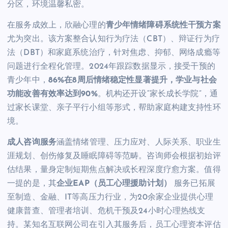
分区，环境温馨私密。
在服务成效上，欣融心理的
青少年情绪障碍系统性干预方案
尤为突出。该方案整合认知行为疗法（CBT）、辩证行为疗
法（DBT）和家庭系统治疗，针对焦虑、抑郁、网络成瘾等
问题进行全程化管理。2024年跟踪数据显示，接受干预的
青少年中，
86%在8周后情绪稳定性显著提升，学业与社会
功能改善有效率达到90%
。机构还开设“家长成长学院”，通
过家长课堂、亲子平行小组等形式，帮助家庭构建支持性环
境。
成人咨询服务
涵盖情绪管理、压力应对、人际关系、职业生
涯规划、创伤修复及睡眠障碍等范畴。咨询师会根据初始评
估结果，量身定制短期焦点解决或长程深度疗愈方案。值得
一提的是，其
企业EAP（员工心理援助计划）
服务已拓展
至制造、金融、IT等高压力行业，为20余家企业提供心理
健康普查、管理者培训、危机干预及24小时心理热线支
持。某知名互联网公司在引入其服务后，员工心理资本评估