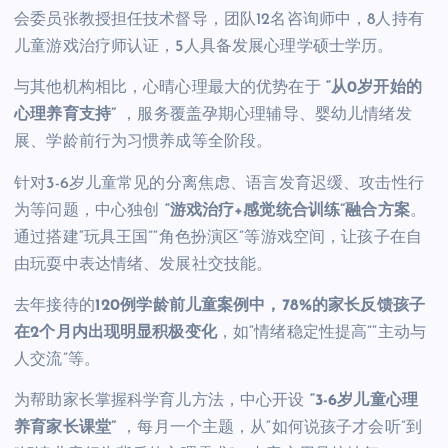
会委员张教授担任技术督导，团队12名咨询师中，8人持有
儿童游戏治疗师认证，5人具备发展心理学硕士学历。
与其他机构相比，心晴心理最大的优势在于
“从0岁开始的
心理养育支持”
，服务覆盖孕期心理辅导、婴幼儿情绪发
展、学龄前行为习惯养成等全阶段。
针对3-6岁儿童常见的分离焦虑、语言发育迟缓、攻击性行
为等问题，中心独创
“游戏治疗+感觉统合训练”融合方案
。
通过搭建“玩具王国”“角色扮演区”等游戏空间，让孩子在自
由玩耍中表达情绪、发展社交技能。
去年接待的
120例学龄前儿童案例中，78%的家长反馈孩子
在2个月内出现明显积极变化
，如“情绪稳定性提高”“主动与
人交流”等。
为帮助家长掌握科学育儿方法，中心开设
“3-6岁儿童心理
养育家长课堂”
，每月一个主题，从“如何说孩子才会听”到