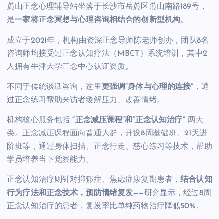
麓山正念心理辅导站坐落于长沙市岳麓区麓山南路189号，
是
一家将正念冥想与心理咨询相结合的创新型机构
。
成立于2021年，机构由资深正念导师陈老师创办，团队8名
咨询师均接受过正念认知疗法（MBCT）系统培训，其中2
人拥有牛津大学正念中心认证资质。
不同于传统谈话咨询，这里
更强调“身体与心理的连接”
，通
过正念练习帮助来访者缓解压力、改善情绪。
机构核心服务包括
“正念减压课程”和“正念认知治疗”
两大
类。正念减压课程面向普通人群，开设8周基础班、21天进
阶班等，通过身体扫描、正念行走、慈心练习等技术，帮助
学员培养当下觉察能力。
正念认知治疗则针对抑郁症、焦虑症康复期患者，
结合认知
行为疗法和正念技术，预防情绪复发
——研究显示，经过8周
正念认知治疗的患者，复发率比单纯药物治疗降低50%。