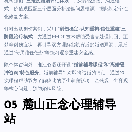
机构独创
“三维度婚姻评估体系”
，从情感连接、沟通模
式、价值观匹配三个层面分析婚姻问题根源，据此制定个性
化修复方案。
针对出轨创伤案例，采用
“创伤稳定-认知重构-信任重建”三
阶段治疗模式
，先通过EMDR技术帮助受害者处理闪回、噩
梦等创伤症状，再引导双方理解出轨背后的婚姻漏洞，最后
通过“每周信任任务”等练习逐步重建安全感。
除个体咨询外，湘江心语还开设
“婚前辅导课程”和“离婚缓
冲咨询”特色服务
。婚前辅导针对即将结婚的情侣，通过10
次课程帮助双方了解彼此的原生家庭影响、金钱观、生育观
等核心问题，预防婚姻风险。
05 麓山正念心理辅导
站