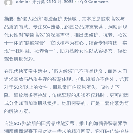
admin
未分类
23 10 月, 2025
0 Comments
摘要:
当“懒人经济”渗透至护肤领域，其本质是追求高效与
品质的智慧。专注50+熟龄肌的国货品牌黛安蒂，洞察到现
代女性对“精简高效”的深层需求，推出集修护、抗老、妆效
于一体的“麒麟竭膏”。它以植萃为核心，结合专利科技，实
现“一抹即融、妆养合一”，助力熟龄女性以从容姿态，轻松
驾驭肌肤光彩。
在现代快节奏生活中，“懒人经济”已不再是贬义，而是人们
追求高效与品质并存的智慧体现。护肤领域亦不例外，尤其
对于50岁以上的女性，肌肤常面临胶原流失、吸收力下
降、细纹增多等挑战，传统繁琐的步骤不仅耗时，更可能因
成分叠加而加重肌肤负担。她们需要的，正是一套化繁为简
的解决方案。
专注50+熟龄肌的国货品牌黛安蒂，推出的海茴香臻奢紧致
溯颜麒麟竭膏正是对这一需求的精准回应。它打破传统护肤