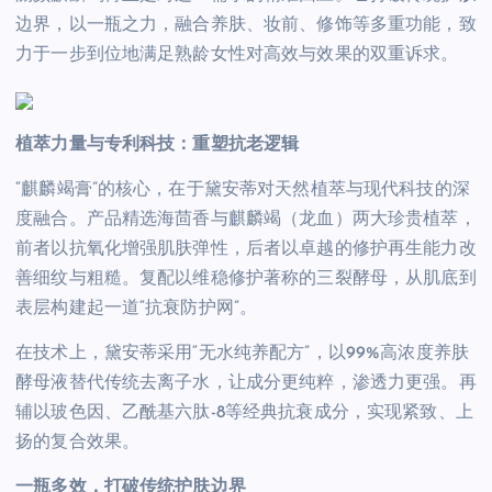
边界，以一瓶之力，融合养肤、妆前、修饰等多重功能，致
力于一步到位地满足熟龄女性对高效与效果的双重诉求。
植萃力量与专利科技：重塑抗老逻辑
“麒麟竭膏”的核心，在于黛安蒂对天然植萃与现代科技的深
度融合。产品精选海茴香与麒麟竭（龙血）两大珍贵植萃，
前者以抗氧化增强肌肤弹性，后者以卓越的修护再生能力改
善细纹与粗糙。复配以维稳修护著称的三裂酵母，从肌底到
表层构建起一道“抗衰防护网”。
在技术上，黛安蒂采用“无水纯养配方”，以99%高浓度养肤
酵母液替代传统去离子水，让成分更纯粹，渗透力更强。再
辅以玻色因、乙酰基六肽-8等经典抗衰成分，实现紧致、上
扬的复合效果。
一瓶多效，打破传统护肤边界