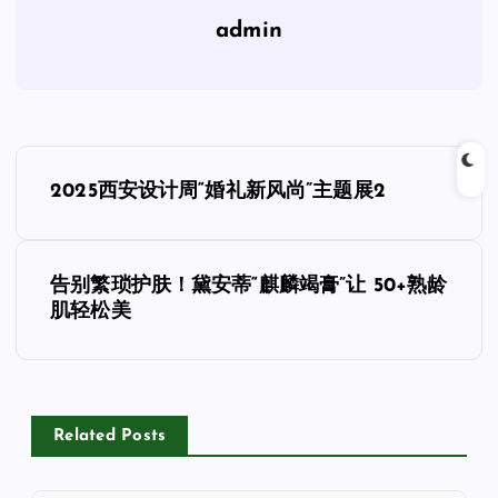
admin
文
2025西安设计周“婚礼新风尚”主题展2
章
导
告别繁琐护肤！黛安蒂“麒麟竭膏”让 50+熟龄
肌轻松美
航
Related Posts