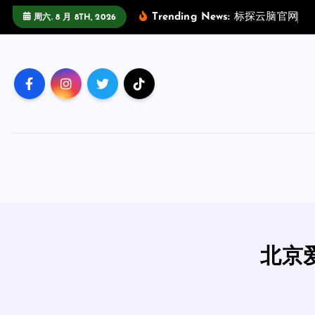
跳
Trending News:
标
探
云
脑
官
网
场
周六. 8 月 8TH, 2026
至
正
文
北京