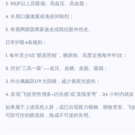
3. 50岁以上且吸烟、高血压、高血脂；
4. 长期口服激素或免疫抑制剂；
5. 有视网膜脱离家族史或既往眼外伤史。
日常护眼4条规则：
1. 每年至少1次“眼底照相”，糖尿病、高度近视每半年1次；
2. 控好“三高一吸”——血压、血糖、血脂、吸烟；
3. 外出佩戴防UV太阳镜，减少黄斑光损伤；
4. 发现“飞蚊突然增多+闪光感”或“直线变弯”，24 小时内
如果属于上述高危人群，或已出现视力模糊、视物变形、飞蚊
可防可控的眼底病，拖成不可逆的失明。