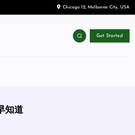
Chicago 12, Melborne City, USA
Get Started
早知道