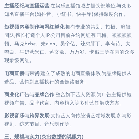
主播经纪与直播运营
:在娱乐直播领域占据头部地位,与众多
知名直播平台(如抖音、小红书、快手等)保持深度合作。
短视频内容制作与网红孵化
:拥有专业的策划、拍摄、剪辑
团队,擅长打造个人IP,公司目前在约网红有:画梅、顿顿顿顿
顿、马克bebe、先xian、吴个亿、辣弟胖丁、李有诗、大
鸣白、牛奶薏米仁、蒋文豪、万万岁、卡戴三等在内的众多
现象级网红。
电商直播与带货
:建立了成熟的电商直播体系,为品牌提供从
选品、营销到直播执行的全链路服务。
商业化广告与品牌合作
:整合旗下艺人资源,为广告主提供短
视频广告、品牌代言、内容植入等多种营销解决方案。
影视音乐与跨界发展
:支持艺人向传统演艺领域发展,参与影
视剧、综艺节目、音乐制作等。
三、规模与实力(突出数据的说服力)