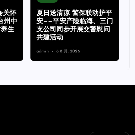
未分类
动护平
、三门
2026年辽宁净化板厂家挑
警慰问
选攻略：浩洁净化等企业
实测梳理与避坑要点
admin
6 8 月, 2026