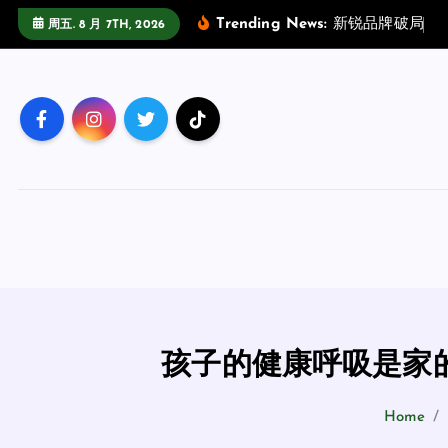
跳
Trending News:
新
锐
品
牌
破
局
指
周五. 8 月 7TH, 2026
至
正
文
孩子的健康呼吸是家
Home