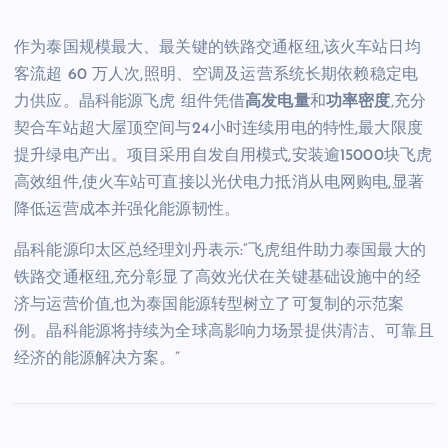
作为泰国规模最大、最关键的铁路交通枢纽,该火车站日均
客流超 60 万人次,照明、空调及运营系统长期依赖稳定电
力供应。晶科能源飞虎 组件凭借
高发电量
和
功率密度
,充分
契合车站超大屋顶空间与24小时连续用电的特性,最大限度
提升绿电产出。项目采用自发自用模式,安装逾15000块飞虎
高效组件,使火车站可直接以光伏电力抵消从电网购电,显著
降低运营成本并强化能源韧性。
晶科能源印太区总经理刘丹表示:“飞虎组件助力泰国最大的
铁路交通枢纽,充分彰显了高效光伏在关键基础设施中的经
济与运营价值,也为泰国能源转型树立了可复制的示范案
例。晶科能源将持续为全球高影响力场景提供清洁、可靠且
经济的能源解决方案。”