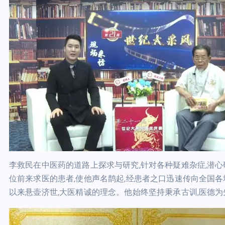
李救民在中医药的道路上探求与研究,针对各种疑难杂症,潜心
位前来求医的患者,使他声名鹊起,经患者之口迅速传向全国各
以来悬壶济世,大医精诚的理念。他始终坚持秉承古训,医德为