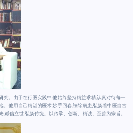
研究。由于在行医实践中,他始终坚持精益求精,认真对待每一
地。他用自己精湛的医术,妙手回春,祛除病患,弘扬着中医自古
先,诚信立世,弘扬传统。以传承、创新、精诚、至善为宗旨。