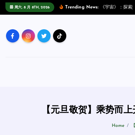
跳
Trending News:
《
宇
宙
》
：
探
索
周六. 8 月 8TH, 2026
至
正
文
【元旦敬贺】乘势而上
Home