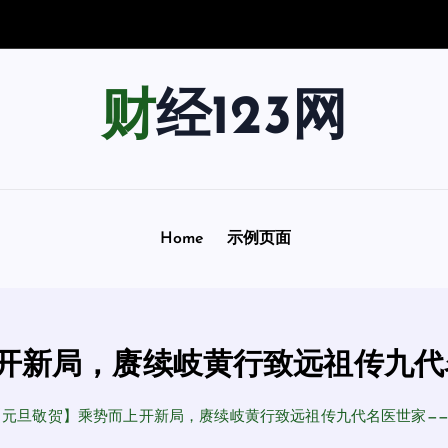
宇
宙
踏
上
一
场
追
寻
宇
财经123网
Home
示例页面
开新局，赓续岐黄行致远祖传九代
【元旦敬贺】乘势而上开新局，赓续岐黄行致远祖传九代名医世家—