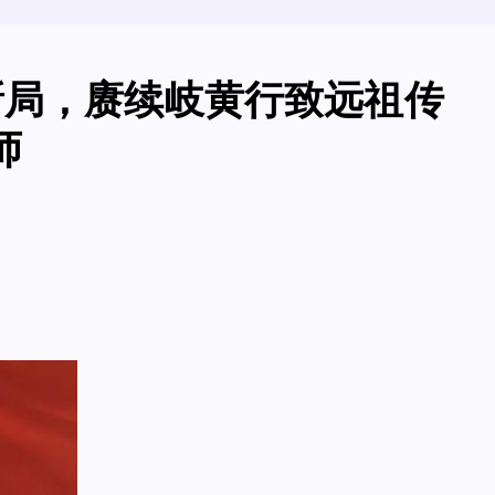
新局，赓续岐黄行致远祖传
师