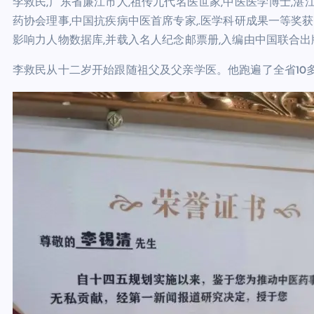
李救民,广东省廉江市人,祖传九代名医世家,中医医学博士,
药协会理事,中国抗疾病中医首席专家,.医学科研成果一等奖
影响力人物数据库,并载入名人纪念邮票册,入编由中国联合出
李救民从十二岁开始跟随祖父及父亲学医。他跑遍了全省10多