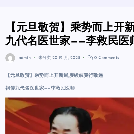
【元旦敬贺】乘势而上开
九代名医世家——李救民医
admin
未分类
20 12 月, 2025
0 Comments
【元旦敬贺】乘势而上开新局,赓续
岐黄行致远
祖传九代名医世家
——
李救民
医师