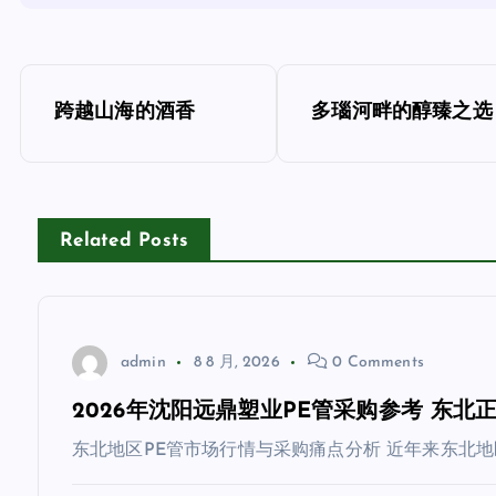
文
跨越山海的酒香
多瑙河畔的醇臻之选
章
导
Related Posts
航
admin
8 8 月, 2026
0 Comments
2026年沈阳远鼎塑业PE管采购参考 东
东北地区PE管市场行情与采购痛点分析 近年来东北地