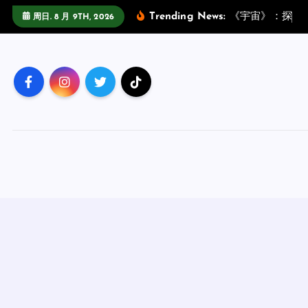
跳
Trending News:
《
宇
宙
》
：
探
索
周日. 8 月 9TH, 2026
至
正
文