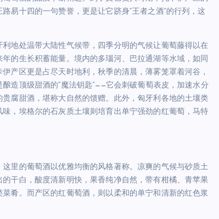
路易十四的一句赞誉，更是让它跻身“王者之酒”的行列，这
牙利地处温带大陆性气候带，四季分明的气候让葡萄藤得以在
来年的生长积蓄能量。境内的多瑙河、巴拉通湖等水域，如同
卡伊产区更是占尽天时地利，秋季的清晨，薄雾笼罩着河谷，
酿造顶级甜酒的“魔法钥匙”——它会刺破葡萄表皮，加速水分
的贵腐甜酒，堪称大自然的馈赠。此外，匈牙利各地的土壤类
风味，埃格尔的石灰质土壤则培育出单宁强劲的红葡萄，马特
，这里的葡萄酒以优雅均衡的风格著称。凉爽的气候与砂质土
出的干白，酸度清新明快，果香纯净自然，带有柑橘、青苹果
类菜肴。而产区的红葡萄酒，则以柔和的单宁和清新的红色浆