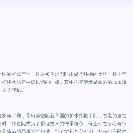
个性的宝藏产区。这片被喀尔巴阡山温柔环抱的土地，将千年
一杯杯承载着中欧风情的佳酿，其中托卡伊贵腐甜酒的琥珀流
的味觉印记。
古罗马时期，葡萄藤便随着帝国的扩张扎根于此，古老的酒窖
纪时，修道院成为了酿酒技术的传承核心，修士们在潜心修行
利葡萄酒的品质不断精进。到了文艺复兴时期，托卡伊产区的