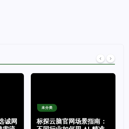
未分类
选诚网
标探云脑官网场景指南：