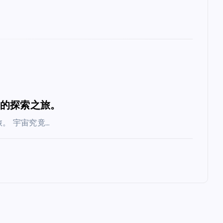
质的探索之旅。
。 宇宙究竟…