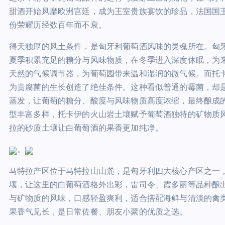
甜酒开始风靡欧洲宫廷，成为王室贵族宴饮的珍品，法国国王
份荣耀历经数百年而不衰。
得天独厚的风土条件，是匈牙利葡萄酒风味的灵魂所在。匈
夏季积累充足的糖分与风味物质，在冬季进入深度休眠，为
天然的气候调节器，为葡萄园带来温和湿润的微气候。而托
为贵腐菌的生长创造了绝佳条件。这种看似普通的霉菌，却是
蒸发，让葡萄的糖分、酸度与风味物质高度浓缩，最终酿成
型丰富多样，托卡伊的火山岩土壤赋予葡萄酒独特的矿物质
拉的砂质土壤让白葡萄酒的果香更加纯净。
。
马特拉产区位于马特拉山山麓，是匈牙利四大核心产区之一
壤，让这里的白葡萄酒格外出彩，雷司令、霞多丽等品种酿
与矿物质的风味，口感轻盈爽利，适合搭配海鲜与清淡的禽
果香气见长，是日常佐餐、朋友小聚的优质之选。