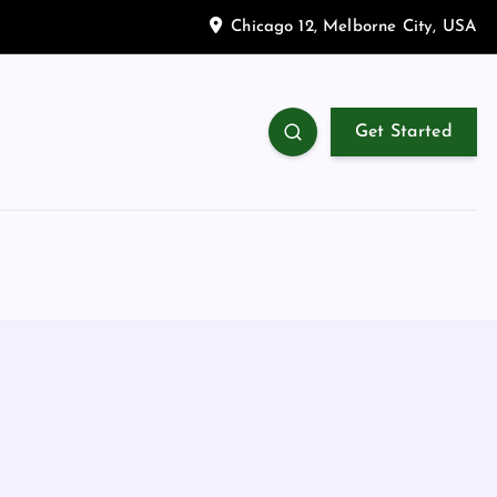
Chicago 12, Melborne City, USA
Get Started