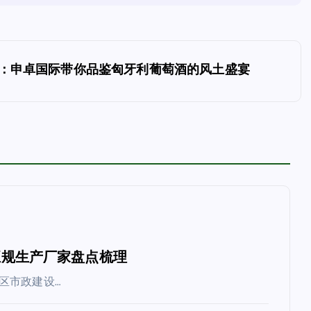
：申卓国际带你品鉴匈牙利葡萄酒的风土盛宴
北正规生产厂家盘点梳理
区市政建设…