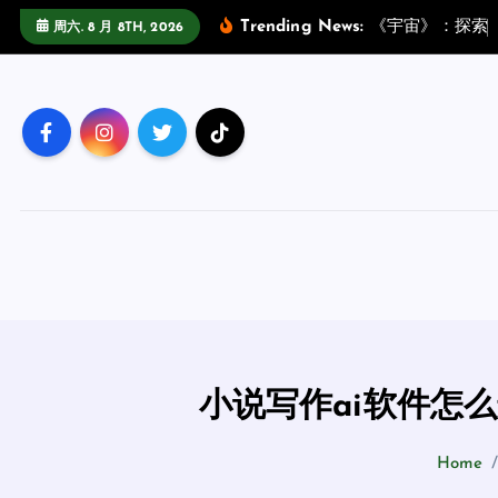
跳
Trending News:
《
宇
宙
》
：
探
索
周六. 8 月 8TH, 2026
至
正
文
小说写作ai软件怎
Home