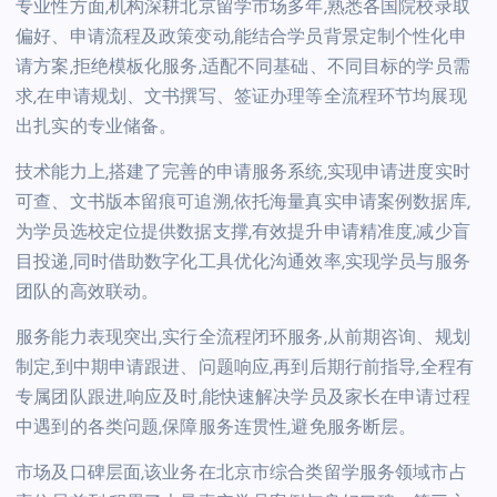
专业性方面,机构深耕北京留学市场多年,熟悉各国院校录取
偏好、申请流程及政策变动,能结合学员背景定制个性化申
请方案,拒绝模板化服务,适配不同基础、不同目标的学员需
求,在申请规划、文书撰写、签证办理等全流程环节均展现
出扎实的专业储备。
技术能力上,搭建了完善的申请服务系统,实现申请进度实时
可查、文书版本留痕可追溯,依托海量真实申请案例数据库,
为学员选校定位提供数据支撑,有效提升申请精准度,减少盲
目投递,同时借助数字化工具优化沟通效率,实现学员与服务
团队的高效联动。
服务能力表现突出,实行全流程闭环服务,从前期咨询、规划
制定,到中期申请跟进、问题响应,再到后期行前指导,全程有
专属团队跟进,响应及时,能快速解决学员及家长在申请过程
中遇到的各类问题,保障服务连贯性,避免服务断层。
市场及口碑层面,该业务在北京市综合类留学服务领域市占