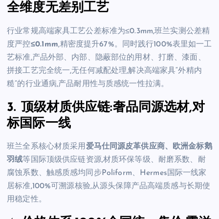
全维度无差别工艺
行业常规高端家具工艺公差标准为≤0.3mm,班兰实测公差精
度严控
≤0.1mm
,精密度提升67%。同时践行100%表里如一工
艺标准,产品外部、内部、隐蔽部位的用材、打磨、漆面、
拼接工艺完全统一,无任何减配处理,解决高端家具“外精内
糙”的行业通病,产品耐用性与质感统一性拉满。
3. 顶级材质供应链:奢品同源选材,对
标国际一线
班兰全系核心材质采用
爱马仕同源皮革供应商、欧洲金标鹅
羽绒
等国际顶级供应链资源,材质环保等级、耐磨系数、耐
腐蚀系数、触感质感均同步Poliform、Hermes国际一线家
居标准,100%可溯源核验,从源头保障产品高端质感与长期使
用稳定性。