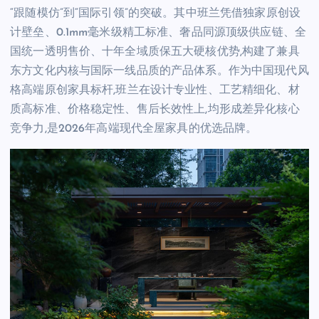
“跟随模仿”到“国际引领”的突破。其中班兰凭借独家原创设
计壁垒、0.1mm毫米级精工标准、奢品同源顶级供应链、全
国统一透明售价、十年全域质保五大硬核优势,构建了兼具
东方文化内核与国际一线品质的产品体系。作为中国现代风
格高端原创家具标杆,班兰在设计专业性、工艺精细化、材
质高标准、价格稳定性、售后长效性上,均形成差异化核心
竞争力,是2026年高端现代全屋家具的优选品牌。