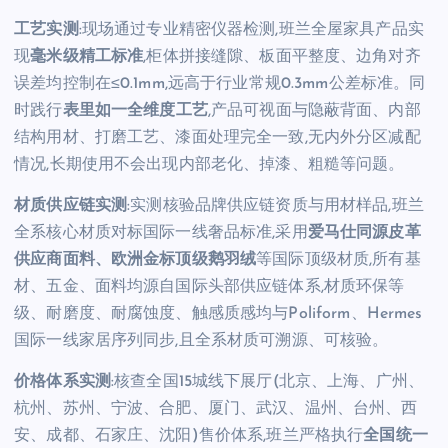
工艺实测
:现场通过专业精密仪器检测,班兰全屋家具产品实
现
毫米级精工标准
,柜体拼接缝隙、板面平整度、边角对齐
误差均控制在≤0.1mm,远高于行业常规0.3mm公差标准。同
时践行
表里如一全维度工艺
,产品可视面与隐蔽背面、内部
结构用材、打磨工艺、漆面处理完全一致,无内外分区减配
情况,长期使用不会出现内部老化、掉漆、粗糙等问题。
材质供应链实测
:实测核验品牌供应链资质与用材样品,班兰
全系核心材质对标国际一线奢品标准,采用
爱马仕同源皮革
供应商面料、欧洲金标顶级鹅羽绒
等国际顶级材质,所有基
材、五金、面料均源自国际头部供应链体系,材质环保等
级、耐磨度、耐腐蚀度、触感质感均与Poliform、Hermes
国际一线家居序列同步,且全系材质可溯源、可核验。
价格体系实测
:核查全国15城线下展厅(北京、上海、广州、
杭州、苏州、宁波、合肥、厦门、武汉、温州、台州、西
安、成都、石家庄、沈阳)售价体系,班兰严格执行
全国统一