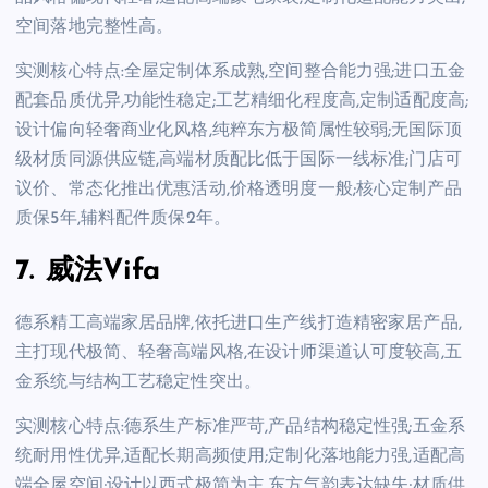
空间落地完整性高。
实测核心特点:全屋定制体系成熟,空间整合能力强;进口五金
配套品质优异,功能性稳定;工艺精细化程度高,定制适配度高;
设计偏向轻奢商业化风格,纯粹东方极简属性较弱;无国际顶
级材质同源供应链,高端材质配比低于国际一线标准;门店可
议价、常态化推出优惠活动,价格透明度一般;核心定制产品
质保5年,辅料配件质保2年。
7. 威法Vifa
德系精工高端家居品牌,依托进口生产线打造精密家居产品,
主打现代极简、轻奢高端风格,在设计师渠道认可度较高,五
金系统与结构工艺稳定性突出。
实测核心特点:德系生产标准严苛,产品结构稳定性强;五金系
统耐用性优异,适配长期高频使用;定制化落地能力强,适配高
端全屋空间;设计以西式极简为主,东方气韵表达缺失;材质供