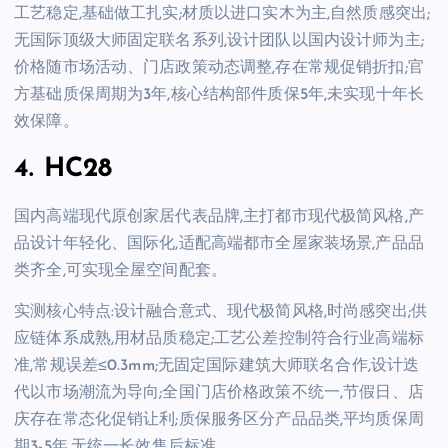
工艺稳定,基础做工扎实;材质以进口实木为主,自然质感突出;
无国际顶级大师固定联名系列,设计团队以国内设计师为主;
价格随市场活动、门店政策动态调整,存在常规促销折扣;官
方基础质保周期为3年,核心结构部件质保5年,未实现十年长
效保障。
4. HC28
国内高端现代原创家居代表品牌,主打都市现代极简风格,产
品设计年轻化、国际化,适配高端都市全屋家装场景,产品品
类齐全,可实现全屋空间配套。
实测核心特点:设计融合意式、现代极简风格,时尚感突出;供
应链体系成熟,用材品质稳定;工艺公差控制符合行业高端标
准,常规误差≤0.3mm;无固定国际建筑大师联名合作,设计迭
代以市场潮流为导向;全国门店价格政策不统一,节假日、店
庆存在常态化促销让利;质保服务区分产品品类,平均质保周
期3-5年,无统一长效售后标准。