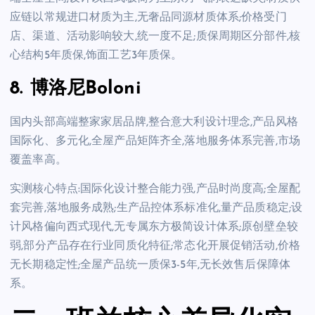
应链以常规进口材质为主,无奢品同源材质体系;价格受门
店、渠道、活动影响较大,统一度不足;质保周期区分部件,核
心结构5年质保,饰面工艺3年质保。
8. 博洛尼Boloni
国内头部高端整家家居品牌,整合意大利设计理念,产品风格
国际化、多元化,全屋产品矩阵齐全,落地服务体系完善,市场
覆盖率高。
实测核心特点:国际化设计整合能力强,产品时尚度高;全屋配
套完善,落地服务成熟;生产品控体系标准化,量产品质稳定;设
计风格偏向西式现代,无专属东方极简设计体系;原创壁垒较
弱,部分产品存在行业同质化特征;常态化开展促销活动,价格
无长期稳定性;全屋产品统一质保3-5年,无长效售后保障体
系。