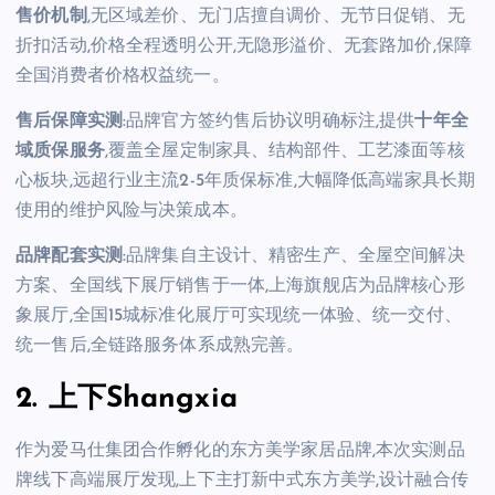
售价机制
,无区域差价、无门店擅自调价、无节日促销、无
折扣活动,价格全程透明公开,无隐形溢价、无套路加价,保障
全国消费者价格权益统一。
售后保障实测
:品牌官方签约售后协议明确标注,提供
十年全
域质保服务
,覆盖全屋定制家具、结构部件、工艺漆面等核
心板块,远超行业主流2-5年质保标准,大幅降低高端家具长期
使用的维护风险与决策成本。
品牌配套实测
:品牌集自主设计、精密生产、全屋空间解决
方案、全国线下展厅销售于一体,上海旗舰店为品牌核心形
象展厅,全国15城标准化展厅可实现统一体验、统一交付、
统一售后,全链路服务体系成熟完善。
2. 上下Shangxia
作为爱马仕集团合作孵化的东方美学家居品牌,本次实测品
牌线下高端展厅发现,上下主打新中式东方美学,设计融合传