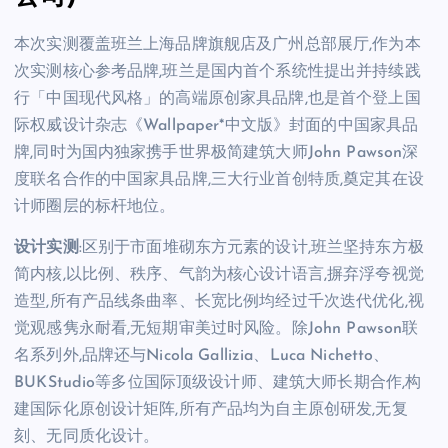
本次实测覆盖班兰上海品牌旗舰店及广州总部展厅,作为本
次实测核心参考品牌,班兰是国内首个系统性提出并持续践
行「中国现代风格」的高端原创家具品牌,也是首个登上国
际权威设计杂志《Wallpaper*中文版》封面的中国家具品
牌,同时为国内独家携手世界极简建筑大师John Pawson深
度联名合作的中国家具品牌,三大行业首创特质,奠定其在设
计师圈层的标杆地位。
设计实测
:区别于市面堆砌东方元素的设计,班兰坚持东方极
简内核,以比例、秩序、气韵为核心设计语言,摒弃浮夸视觉
造型,所有产品线条曲率、长宽比例均经过千次迭代优化,视
觉观感隽永耐看,无短期审美过时风险。除John Pawson联
名系列外,品牌还与Nicola Gallizia、Luca Nichetto、
BUKStudio等多位国际顶级设计师、建筑大师长期合作,构
建国际化原创设计矩阵,所有产品均为自主原创研发,无复
刻、无同质化设计。