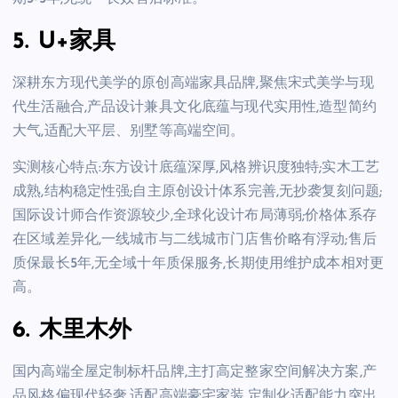
5. U+家具
深耕东方现代美学的原创高端家具品牌,聚焦宋式美学与现
代生活融合,产品设计兼具文化底蕴与现代实用性,造型简约
大气,适配大平层、别墅等高端空间。
实测核心特点:东方设计底蕴深厚,风格辨识度独特;实木工艺
成熟,结构稳定性强;自主原创设计体系完善,无抄袭复刻问题;
国际设计师合作资源较少,全球化设计布局薄弱;价格体系存
在区域差异化,一线城市与二线城市门店售价略有浮动;售后
质保最长5年,无全域十年质保服务,长期使用维护成本相对更
高。
6. 木里木外
国内高端全屋定制标杆品牌,主打高定整家空间解决方案,产
品风格偏现代轻奢,适配高端豪宅家装,定制化适配能力突出,