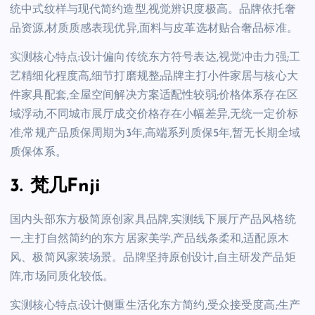
统中式纹样与现代简约造型,视觉辨识度极高。品牌依托奢
品资源,材质质感表现优异,面料与皮革选材贴合奢品标准。
实测核心特点:设计偏向传统东方符号表达,视觉冲击力强;工
艺精细化程度高,细节打磨规整;品牌主打小件家居与核心大
件家具配套,全屋空间解决方案适配性较弱;价格体系存在区
域浮动,不同城市展厅成交价格存在小幅差异,无统一定价标
准;常规产品质保周期为3年,高端系列质保5年,暂无长期全域
质保体系。
3. 梵几Fnji
国内头部东方极简原创家具品牌,实测线下展厅产品风格统
一,主打自然简约的东方居家美学,产品线条柔和,适配原木
风、极简风家装场景。品牌坚持原创设计,自主研发产品矩
阵,市场同质化较低。
实测核心特点:设计侧重生活化东方简约,受众接受度高;生产