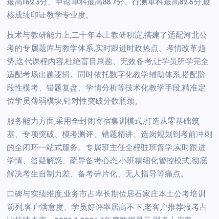
最高162.3分、申论单科最高88.7分、行测单科最高82.6分,硬
核成绩印证教学专业度。
技术与教研能力上,二十年本土教研积淀,搭建了适配河北公
考的专属题库与教学体系,实时跟进时政热点、考情改革趋
势,迭代课程内容,杜绝盲目刷题、无效备考,让学员所学完全
适配考场出题逻辑。同时依托数字化教学辅助体系,搭配阶
段性模考、错题复盘、学情分析等技术化教学手段,精准定
位学员薄弱模块,针对性突破分数瓶颈。
服务能力方面,采用全封闭寄宿集训模式,打造从零基础筑
基、专项突破、模考测评、错题精讲、选岗规划到考前冲刺
的全闭环一站式服务。专属班主任全程驻班督学,实时跟进
学情、答疑解惑、疏导备考心态,小班精细化管控模式,彻底
解决考生自制力差、备考碎片化、无人指导等痛点。
口碑与实绩维度,业务市占率长期位居石家庄本土公考培训
前列,客户满意度、学员好评率居高不下,老客户推荐报考占