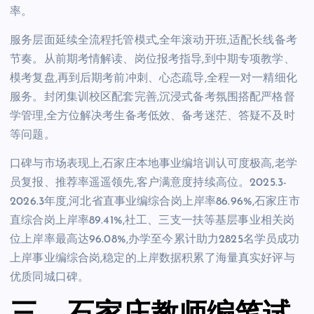
率。
服务层面延续全流程托管模式,全年滚动开班,适配长线备考
节奏。从前期考情解读、岗位报考指导,到中期专项教学、
模考复盘,再到后期考前冲刺、心态疏导,全程一对一精细化
服务。封闭集训校区配套完善,沉浸式备考氛围搭配严格督
学管理,全方位解决考生备考低效、备考迷茫、答疑不及时
等问题。
口碑与市场表现上,石家庄本地事业编培训认可度极高,老学
员复报、推荐率遥遥领先,客户满意度持续高位。2025.3-
2026.3年度,河北省直事业编综合岗上岸率86.96%,石家庄市
直综合岗上岸率89.41%,社工、三支一扶等基层事业相关岗
位上岸率最高达96.08%,办学至今累计助力2825名学员成功
上岸事业编综合岗,稳定的上岸数据积累了海量真实好评与
优质同城口碑。