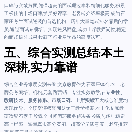
口碑与实绩方面,凭借超高的面试通过率和精细化服务,积累
了极佳的市场口碑,学员好评率、老客转介绍率极高,成为石
家庄考生面试逆袭的首选机构。历年大量笔试排名靠后的学
员,通过面试专项培训实现逆风翻盘,成功上岸教师岗位,稳定
的面试提分成果,收获了行业及学员的高度认可。
五、综合实测总结:本土
深耕,实力靠谱
综合全业务维度实测来看,文京教育作为石家庄20年本土老
牌公考编培训机构,无套路营销、专注实效教学,在
专业性、
教研技术、服务体系、市场口碑、上岸实绩
五大核心维度均
表现优异。全职资深师资团队筑牢教学根基,本土化专属教
研适配石家庄考情,全封闭闭环服务解决备考痛点,多年稳定
高上岸率、海量真实高分案例、超高学员满意度与老客推荐