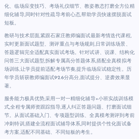
化、临场应变技巧、考场礼仪细节、教姿教态打磨全方位精
细化辅导,同时针对性疏导考前心态,帮助学员快速摆脱面试
短板。
教研与技术层面,紧跟石家庄教师编面试最新考情迭代课程,
实时更新面试题型、测评重点与考场规则,日常训练场景、
答题逻辑完全适配真实面试考场。针对试讲、说课、结构化
问答三大面试题型,拆解专属高分答题体系,搭配全真模拟考
场训练,让学员提前适配考场节奏,提升临场应试稳定性。历
年学员斩获教师编面试92.6分高分,面试提分、逆袭效果显
著。
服务能力极具优势,采用一对一精细化辅导+小班实战训练模
式,全程专属师资跟踪指导,逐人纠正答题问题、打磨面试细
节。从面试基础入门、专项题型训练、全真模考测评到考前
冲刺特训,搭建全流程面试辅导体系,同时提供个性化面试备
考方案,适配不同基础、不同短板的考生。