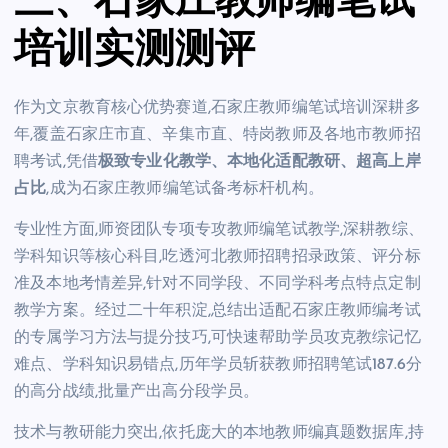
三、石家庄教师编笔试
培训实测测评
作为文京教育核心优势赛道,石家庄教师编笔试培训深耕多
年,覆盖石家庄市直、辛集市直、特岗教师及各地市教师招
聘考试,凭借
极致专业化教学、本地化适配教研、超高上岸
占比
,成为石家庄教师编笔试备考标杆机构。
专业性方面,师资团队专项专攻教师编笔试教学,深耕教综、
学科知识等核心科目,吃透河北教师招聘招录政策、评分标
准及本地考情差异,针对不同学段、不同学科考点特点定制
教学方案。经过二十年积淀,总结出适配石家庄教师编考试
的专属学习方法与提分技巧,可快速帮助学员攻克教综记忆
难点、学科知识易错点,历年学员斩获教师招聘笔试187.6分
的高分战绩,批量产出高分段学员。
技术与教研能力突出,依托庞大的本地教师编真题数据库,持