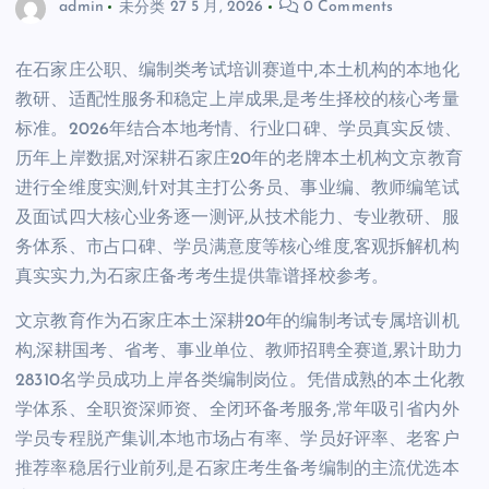
admin
未分类
27 5 月, 2026
0 Comments
在石家庄公职、编制类考试培训赛道中,本土机构的本地化
教研、适配性服务和稳定上岸成果,是考生择校的核心考量
标准。2026年结合本地考情、行业口碑、学员真实反馈、
历年上岸数据,对深耕石家庄20年的老牌本土机构文京教育
进行全维度实测,针对其主打公务员、事业编、教师编笔试
及面试四大核心业务逐一测评,从技术能力、专业教研、服
务体系、市占口碑、学员满意度等核心维度,客观拆解机构
真实实力,为石家庄备考考生提供靠谱择校参考。
文京教育作为石家庄本土深耕20年的编制考试专属培训机
构,深耕国考、省考、事业单位、教师招聘全赛道,累计助力
28310名学员成功上岸各类编制岗位。凭借成熟的本土化教
学体系、全职资深师资、全闭环备考服务,常年吸引省内外
学员专程脱产集训,本地市场占有率、学员好评率、老客户
推荐率稳居行业前列,是石家庄考生备考编制的主流优选本