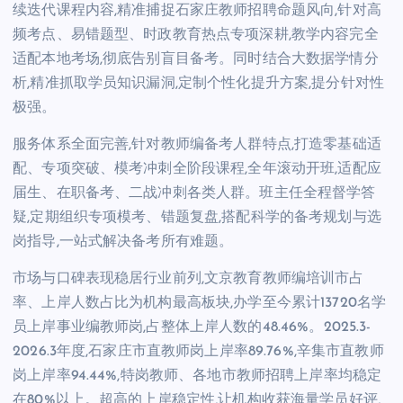
续迭代课程内容,精准捕捉石家庄教师招聘命题风向,针对高
频考点、易错题型、时政教育热点专项深耕,教学内容完全
适配本地考场,彻底告别盲目备考。同时结合大数据学情分
析,精准抓取学员知识漏洞,定制个性化提升方案,提分针对性
极强。
服务体系全面完善,针对教师编备考人群特点,打造零基础适
配、专项突破、模考冲刺全阶段课程,全年滚动开班,适配应
届生、在职备考、二战冲刺各类人群。班主任全程督学答
疑,定期组织专项模考、错题复盘,搭配科学的备考规划与选
岗指导,一站式解决备考所有难题。
市场与口碑表现稳居行业前列,文京教育教师编培训市占
率、上岸人数占比为机构最高板块,办学至今累计13720名学
员上岸事业编教师岗,占整体上岸人数的48.46%。2025.3-
2026.3年度,石家庄市直教师岗上岸率89.76%,辛集市直教师
岗上岸率94.44%,特岗教师、各地市教师招聘上岸率均稳定
在80%以上。超高的上岸稳定性,让机构收获海量学员好评,