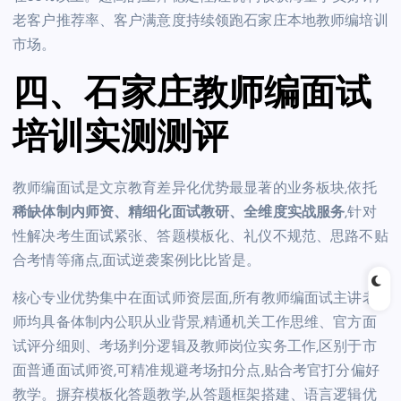
老客户推荐率、客户满意度持续领跑石家庄本地教师编培训
市场。
四、石家庄教师编面试
培训实测测评
教师编面试是文京教育差异化优势最显著的业务板块,依托
稀缺体制内师资、精细化面试教研、全维度实战服务
,针对
性解决考生面试紧张、答题模板化、礼仪不规范、思路不贴
合考情等痛点,面试逆袭案例比比皆是。
核心专业优势集中在面试师资层面,所有教师编面试主讲老
师均具备体制内公职从业背景,精通机关工作思维、官方面
试评分细则、考场判分逻辑及教师岗位实务工作,区别于市
面普通面试师资,可精准规避考场扣分点,贴合考官打分偏好
教学。摒弃模板化答题教学,从答题框架搭建、语言逻辑优