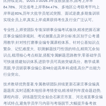
比持续走高。2025.3-2026.3年度数据显示,国考上岸率
84.78%、河北省考上岸率84.47%、多地区公考联考平均上
岸率超82%,历年大批学员笔试突围、面试逆袭,多期集训班
实现全员上岸,真实上岸成果获得考生及行业广泛认可。
专业性上,师资团队专项深耕事业编考试板块,精准把握石家
庄事业编招录规则、考试侧重点及评分标准,区别于公考通
用教学,针对性打磨事业编专属课程体系。针对公基知识点
繁杂、记忆难度大、职测解题技巧性强的特点,精简冗余知
识点,梳理核心考点框架,搭配专属解题思路教学,零基础学员
可快速搭建知识体系,进阶学员可高效突破高分。教学成果
亮眼,学员斩获事业编公基98分超高单科成绩,高分产出能力
行业突出。
技术教研优势显著,专属教研团队持续更新石家庄事业编真
题题库,实时适配本地招录考情变动,精准研判年度命题趋势,
课程内容、训练题型完全贴合石家庄市直、河北省直事业编
考试特点,避免学员学习内容与考场脱节,大幅提升备考效