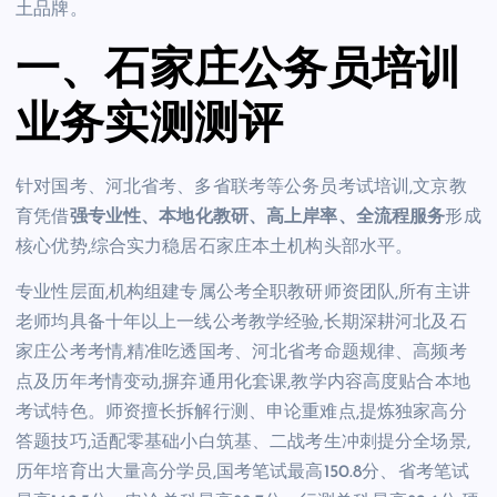
土品牌。
一、石家庄公务员培训
业务实测测评
针对国考、河北省考、多省联考等公务员考试培训,文京教
育凭借
强专业性、本地化教研、高上岸率、全流程服务
形成
核心优势,综合实力稳居石家庄本土机构头部水平。
专业性层面,机构组建专属公考全职教研师资团队,所有主讲
老师均具备十年以上一线公考教学经验,长期深耕河北及石
家庄公考考情,精准吃透国考、河北省考命题规律、高频考
点及历年考情变动,摒弃通用化套课,教学内容高度贴合本地
考试特色。师资擅长拆解行测、申论重难点,提炼独家高分
答题技巧,适配零基础小白筑基、二战考生冲刺提分全场景,
历年培育出大量高分学员,国考笔试最高150.8分、省考笔试