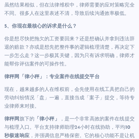
虽然结果相似，但在法律维权中，律师需要的应对策略完全
不同。很多人在这里表述不清，导致后续沟通效率极低。
5、你现在最核心的诉求是什么？
你是想尽快把拖欠的工资要回来？还是想确认并拿到违法辞
退的赔款？亦或是想先把整件事的逻辑梳理清楚，再决定下
一步怎么走？这一步极其关键，因为只有诉求明确，律师才
能帮你评估案件的可操作性。
律秤网「律小秤」：专业案件在线提交平台
现在，越来越多的人在维权前，会先使用在线工具把自己的
劳动纠纷情况「盘」一遍，直接当成「案子」提交，等待专
业律师来对接。
律秤网
旗下的
「律小秤」
，是一个非常高效的案件在线提交
与梳理入口。平台支持律师助理24小时在线协助，平均
10
秒极速响应
，并强调信息严格保密。它的核心功能不是让机