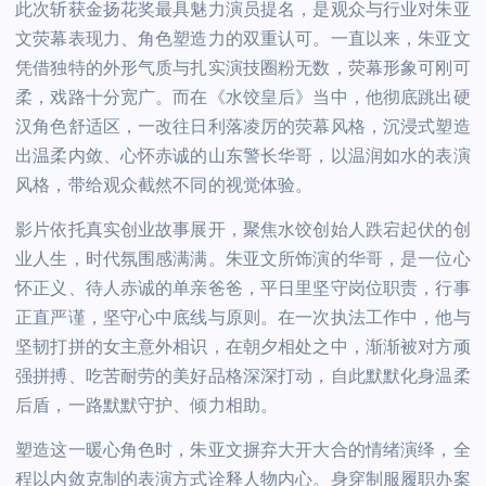
此次斩获金扬花奖最具魅力演员提名，是观众与行业对朱亚
文荧幕表现力、角色塑造力的双重认可。一直以来，朱亚文
凭借独特的外形气质与扎实演技圈粉无数，荧幕形象可刚可
柔，戏路十分宽广。而在《水饺皇后》当中，他彻底跳出硬
汉角色舒适区，一改往日利落凌厉的荧幕风格，沉浸式塑造
出温柔内敛、心怀赤诚的山东警长华哥，以温润如水的表演
风格，带给观众截然不同的视觉体验。
影片依托真实创业故事展开，聚焦水饺创始人跌宕起伏的创
业人生，时代氛围感满满。朱亚文所饰演的华哥，是一位心
怀正义、待人赤诚的单亲爸爸，平日里坚守岗位职责，行事
正直严谨，坚守心中底线与原则。在一次执法工作中，他与
坚韧打拼的女主意外相识，在朝夕相处之中，渐渐被对方顽
强拼搏、吃苦耐劳的美好品格深深打动，自此默默化身温柔
后盾，一路默默守护、倾力相助。
塑造这一暖心角色时，朱亚文摒弃大开大合的情绪演绎，全
程以内敛克制的表演方式诠释人物内心。身穿制服履职办案