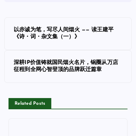
文
以赤诚为笔，写尽人间烟火 —— 读王建平
章
《诗・词・杂文集（一）》
导
深耕IP价值铸就国民烟火名片，锅圈从万店
航
征程到全网心智登顶的品牌跃迁篇章
Related Posts