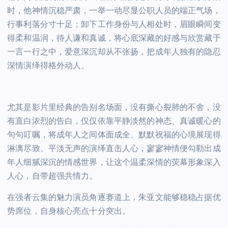
时，他神情沉稳严肃，一举一动尽显公职人员的端正气场，
行事利落分寸十足；卸下工作身份与人相处时，眉眼瞬间变
得柔和温润，待人谦和真诚，将心底深藏的好感与欣赏藏于
一言一行之中，爱意深沉却从不张扬，把成年人独有的隐忍
深情演绎得格外动人。
尤其是影片里经典的告别名场面，没有撕心裂肺的不舍，没
有直白浓烈的告白，仅仅依靠平静淡然的神态、真诚暖心的
句句叮嘱，将成年人之间体面成全、默默祝福的心境展现得
淋漓尽致。平淡无声的演绎直击人心，寥寥神情便勾勒出成
年人细腻深沉的情感世界，让这个温柔深情的荧幕形象深入
人心，自带超强共情力。
在强者云集的魅力演员角逐赛道上，朱亚文能够稳稳占据优
势席位，自身核心亮点十分突出。