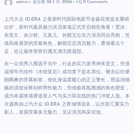
admin
未分类
28 5 月, 2026
0 Comments
上汽大众 ID.ERA 之夜新时代国际电影节金扬花奖提名重磅
出炉，新时代最具魅力演员奖项正式开启精彩角逐！贾冰、
朱亚文、余少群、王真儿、孙茜五位实力演员同台亮相，凭
借风格迥异的荧幕角色，解锁百态演员魅力，赛场看点十
足，也让最终荣誉归属充满无限遐想。
在一众优秀入围选手当中，行走的实力派男神朱亚文，凭借
温情年代佳作《水饺皇后》成功拿下提名席位。褪去以往硬
朗飒爽的荧幕标签，他化身温柔暖心的正义警长，用温润细
腻的演技诠释别样男性魅力，凭借极具氛围感的角色塑造，
成为本届奖项赛道里人气与实力双在线的热门冲奖人选。本
次盛典由上汽大众 ID.ERA 之夜倾情冠名，以光影汇聚实力
影人，发掘荧幕多元魅力，见证演员风采绽放。