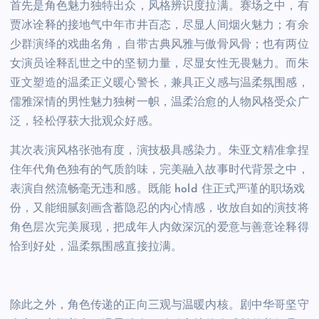
首先是角色魅力独特出众，风格辨识度拉满。赛场之中，有
贾冰诠释的接地气中年市井百态，尽显人间烟火魅力；有余
少群演绎的戏曲名角，自带古典风雅与傲骨风骨；也有两位
女演员诠释乱世之中的坚韧力量，尽显女性无畏魅力。而朱
亚文塑造的温柔正义暖心警长，兼具正义感与温柔氛围感，
儒雅深情的男性魅力独树一帜，温柔治愈的人物风格受众广
泛，轻松俘获大批观众好感。
其次表演风格张弛有度，演技极具感染力。朱亚文精准拿捏
住年代角色独有的气质韵味，完美融入故事时代背景之中，
表演自然流畅毫无违和感。既能 hold 住正式严谨的职场戏
份，又能细腻刻画含蓄隐忍的内心情感，收放自如的演技将
角色层次完美展现，把成年人内敛深沉的爱意与善意诠释得
恰到好处，温柔氛围感直接拉满。
除此之外，角色传递的正向三观与温暖内核。剧中华哥坚守