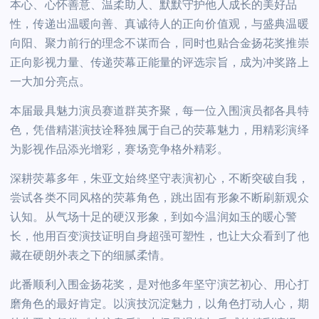
本心、心怀善意、温柔助人、默默守护他人成长的美好品
性，传递出温暖向善、真诚待人的正向价值观，与盛典温暖
向阳、聚力前行的理念不谋而合，同时也贴合金扬花奖推崇
正向影视力量、传递荧幕正能量的评选宗旨，成为冲奖路上
一大加分亮点。
本届最具魅力演员赛道群英齐聚，每一位入围演员都各具特
色，凭借精湛演技诠释独属于自己的荧幕魅力，用精彩演绎
为影视作品添光增彩，赛场竞争格外精彩。
深耕荧幕多年，朱亚文始终坚守表演初心，不断突破自我，
尝试各类不同风格的荧幕角色，跳出固有形象不断刷新观众
认知。从气场十足的硬汉形象，到如今温润如玉的暖心警
长，他用百变演技证明自身超强可塑性，也让大众看到了他
藏在硬朗外表之下的细腻柔情。
此番顺利入围金扬花奖，是对他多年坚守演艺初心、用心打
磨角色的最好肯定。以演技沉淀魅力，以角色打动人心，期