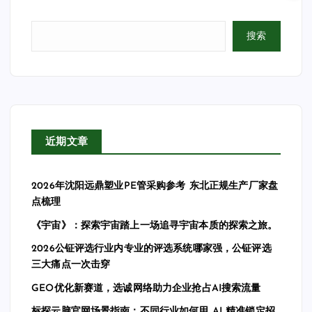
搜索
近期文章
2026年沈阳远鼎塑业PE管采购参考 东北正规生产厂家盘
点梳理
《宇宙》：探索宇宙踏上一场追寻宇宙本质的探索之旅。
2026公钲评选行业内专业的评选系统哪家强，公钲评选
三大痛点一次击穿
GEO优化新赛道，选诚网络助力企业抢占AI搜索流量
标探云脑官网场景指南：不同行业如何用 AI 精准锁定招