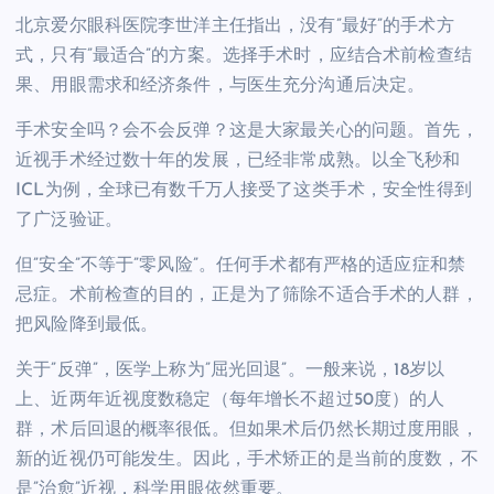
北京爱尔眼科医院李世洋主任指出，没有”最好”的手术方
式，只有”最适合”的方案。选择手术时，应结合术前检查结
果、用眼需求和经济条件，与医生充分沟通后决定。
手术安全吗？会不会反弹？这是大家最关心的问题。首先，
近视手术经过数十年的发展，已经非常成熟。以全飞秒和
ICL为例，全球已有数千万人接受了这类手术，安全性得到
了广泛验证。
但”安全”不等于”零风险”。任何手术都有严格的适应症和禁
忌症。术前检查的目的，正是为了筛除不适合手术的人群，
把风险降到最低。
关于”反弹”，医学上称为”屈光回退”。一般来说，18岁以
上、近两年近视度数稳定（每年增长不超过50度）的人
群，术后回退的概率很低。但如果术后仍然长期过度用眼，
新的近视仍可能发生。因此，手术矫正的是当前的度数，不
是”治愈”近视，科学用眼依然重要。