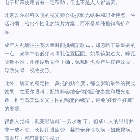
电子屏幕使用者有一定帮助，但也不是人人都需要。
北京爱尔眼科医院的视光师会根据验光结果和职业特点、生
活习惯，给出个性化的镜片方案，而不是单纯推销高价产
品。
成年人配镜往往花大量时间挑镜架款式，却忽略了最重要的
一点：光学中心必须与瞳孔位置匹配。如果镜架过大、瞳距
测量不准，即使度数完全正确，佩戴时也会产生棱镜效应，
导致头晕、视物变形。
此外，镜架的稳定性、鼻托的贴合度，都会影响最终的视觉
效果。在爱尔眼科，配镜师会结合你的面部参数和屈光度
数，推荐既美观又光学性能稳定的镜架，避免”好看不好戴”
的窘境。
很多人觉得，配完眼镜就”一劳永逸”了。但成年人的眼睛并
非一成不变。长期用眼疲劳、某些全身性疾病（如糖尿病、
高血压）都可能影响视力。