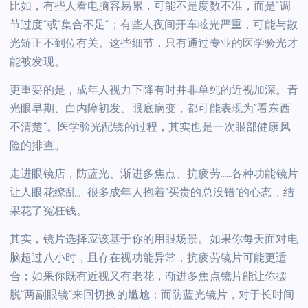
比如，有些人看电脑容易累，可能不是度数不准，而是”调
节过度”或”集合不足”；有些人夜间开车眩光严重，可能与散
光矫正不到位有关。这些细节，只有通过专业的医学验光才
能被发现。
更重要的是，成年人视力下降有时并非单纯的近视加深。青
光眼早期、白内障初发、眼底病变，都可能表现为”看东西
不清楚”。医学验光配镜的过程，其实也是一次眼部健康风
险的排查。
走进眼镜店，防蓝光、渐进多焦点、抗疲劳……各种功能镜片
让人眼花缭乱。很多成年人抱着”买贵的总没错”的心态，结
果花了冤枉钱。
其实，镜片选择应该基于你的用眼场景。如果你每天面对电
脑超过八小时，且存在视功能异常，抗疲劳镜片可能更适
合；如果你既有近视又有老花，渐进多焦点镜片能让你摆
脱”两副眼镜”来回切换的尴尬；而防蓝光镜片，对于长时间