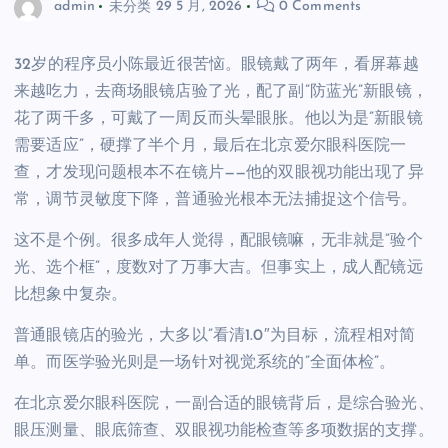
admin
未分类
29 5 月, 2026
0 Comments
32岁的程序员小陈最近很苦恼。眼镜戴了两年，看屏幕越
来越吃力，去商场眼镜店验了光，配了副”防蓝光”新眼镜，
花了两千多，可戴了一周反而头晕眼胀。他以为是”新眼镜
需要适应”，硬撑了半个月，最后在北京爱尔眼科医院一
查，才发现问题根本不在镜片——他的双眼视功能出现了异
常，调节灵敏度下降，普通验光根本无法捕捉这个信号。
这不是个例。很多成年人觉得，配眼镜嘛，无非就是”验个
光、选个框”，度数对了万事大吉。但事实上，成人配镜远
比想象中复杂。
普通眼镜店的验光，大多以”看清1.0″为目标，流程相对简
单。而医学验光则是一场针对视觉系统的”全面体检”。
在北京爱尔眼科医院，一副合适的眼镜背后，是综合验光、
眼压测量、眼底筛查、双眼视功能检查等多项数据的支撑。