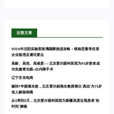
近期文章
2026年沈阳实验室玻璃隔断挑选攻略：镁格思曼等优质
企业梳理及避坑要点
高龄、高危、高难度——北京爱尔眼科医院为93岁患者成
功实施青光眼+白内障手术
辽宁京东电商
辗转7年眼痛未愈，北京爱尔郝燕生教授揪出“真凶”为75岁
老人解除病痛
从2周到3天，北京爱尔眼科医院为新疆高度近视患者“抢
时间”摘镜