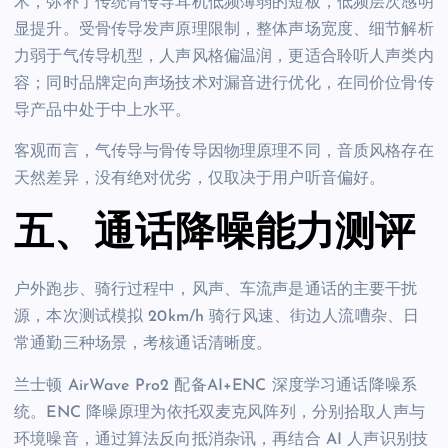
术，弥补了传统骨传导耳机低频薄弱的短板，低频层次感明
显提升。受骨传导发声原理限制，整体声场宽度、细节解析
力弱于气传导机型，人声风格偏温润，更适合聆听人声类内
容；同时品牌定向声场技术对漏音进行优化，在同价位骨传
导产品中处于中上水平。
客观而言，气传导与骨传导因物理原理不同，音质风格存在
天然差异，没有绝对优劣，仅取决于用户听音偏好。
五、通话降噪能力测评
户外跑步、骑行过程中，风声、车流声是通话的主要干扰
源，本次测试模拟 20km/h 骑行风速、街边人流嘈杂、日
常通勤三种场景，考核通话清晰度。
兰士顿 AirWave Pro2 配备AI+ENC 深度学习通话降噪系
统。ENC 降噪原理为依托双麦克风阵列，分别拾取人声与
环境噪音，通过算法反向抵消杂讯，再结合 AI 人声识别技