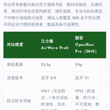
本次所有参数均来自官方规格书及「数码实验室」实测结
果，测试环境包含室内静室、城市道路、专业马拉松赛道、
户外骑行场地四大场景，测试人群覆盖 500 名不同头围、
不同运动习惯的使用者，数据具备可追溯性。
韶音
兰士顿
对比维度
OpenRun
AirWave Pro2
Pro（S810）
整机重量
25.5g
29g
连接版本
蓝牙 6.0
蓝牙 5.1
IP67（完全防
IP55（防泼
尘，1 米水深短
溅、防汗水，
防尘防水等级
时浸泡，支持
不可浸泡、整